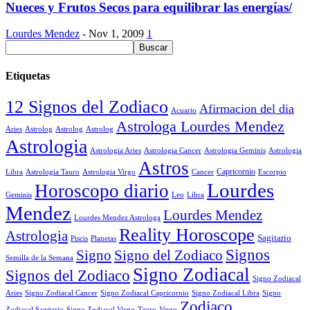
Nueces y Frutos Secos para equilibrar las energías/
Lourdes Mendez
-
Nov 1, 2009
1
Etiquetas
12 Signos del Zodiaco
Afirmacion del dia
Acuario
Astrologa Lourdes Mendez
Aries
Astrolog
Astrolog
Astrolog
Astrologia
Astrologia Aries
Astrologia Cancer
Astrologia Geminis
Astrologia
Astros
Astrologia Tauro
Astrologia Virgo
Cancer
Capricornio
Escorpio
Libra
Lourdes
Horoscopo diario
Geminis
Leo
Libra
Mendez
Lourdes Mendez
Lourdes Mendez Astrologa
Reality Horoscope
Astrologia
Sagitario
Piscis
Planetas
Signos
Signo
Signo del Zodiaco
Semilla de la Semana
Signo Zodiacal
Signos del Zodiaco
Signo Zodiacal
Aries
Signo Zodiacal Capricornio
Signo Zodiacal Cancer
Signo Zodiacal Libra
Signo
Zodiaco
Signo Zodiacal Virgo
Tauro
Virgo
Zodiacal Sagitario