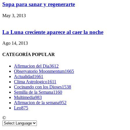
Sopa para sanar y regenerarte
May 3, 2013
La Luna creciente aparece al caer la noche
Ago 14, 2013
CATEGORÍA POPULAR
Afirmacion del Dia
3612
Observatorio Moonmentum
1665
Actualidad
1661
Clima Astrologico
1611
Cocinando con los Dioses
1538
Semilla de la Semana
1160
Multimedia
983
Afirmacion de la semana
952
Leo
875
©