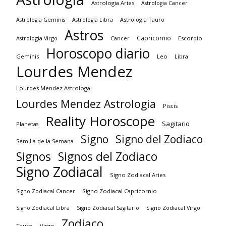
Astrologia Aries
Astrologia Cancer
Astrologia Tauro
Astrologia Geminis
Astrologia Libra
Astros
Capricornio
Astrologia Virgo
Cancer
Escorpio
Horoscopo diario
Geminis
Leo
Libra
Lourdes Mendez
Lourdes Mendez Astrologa
Lourdes Mendez Astrologia
Piscis
Reality Horoscope
Sagitario
Planetas
Signo
Signo del Zodiaco
Semilla de la Semana
Signos
Signos del Zodiaco
Signo Zodiacal
Signo Zodiacal Aries
Signo Zodiacal Capricornio
Signo Zodiacal Cancer
Signo Zodiacal Virgo
Signo Zodiacal Libra
Signo Zodiacal Sagitario
Zodiaco
Tauro
Virgo