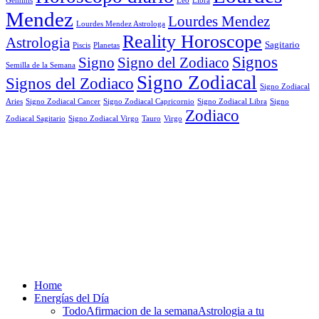
Mendez
Lourdes Mendez
Lourdes Mendez Astrologa
Reality Horoscope
Astrologia
Sagitario
Piscis
Planetas
Signos
Signo
Signo del Zodiaco
Semilla de la Semana
Signo Zodiacal
Signos del Zodiaco
Signo Zodiacal
Aries
Signo Zodiacal Capricornio
Signo Zodiacal Cancer
Signo Zodiacal Libra
Signo
Zodiaco
Signo Zodiacal Virgo
Tauro
Virgo
Zodiacal Sagitario
Home
Energías del Día
Todo
Afirmacion de la semana
Astrologia a tu