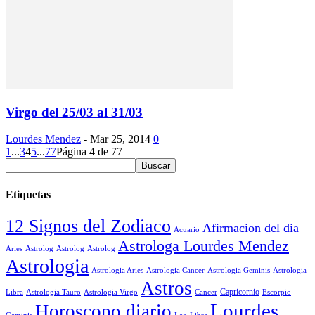
Virgo del 25/03 al 31/03
Lourdes Mendez
-
Mar 25, 2014
0
1
...
3
4
5
...
77
Página 4 de 77
Etiquetas
12 Signos del Zodiaco
Afirmacion del dia
Acuario
Astrologa Lourdes Mendez
Aries
Astrolog
Astrolog
Astrolog
Astrologia
Astrologia Aries
Astrologia Cancer
Astrologia Geminis
Astrologia
Astros
Astrologia Tauro
Astrologia Virgo
Cancer
Capricornio
Escorpio
Libra
Lourdes
Horoscopo diario
Geminis
Leo
Libra