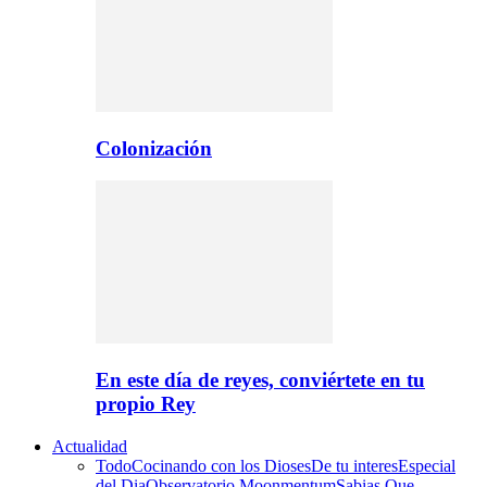
Colonización
En este día de reyes, conviértete en tu
propio Rey
Actualidad
Todo
Cocinando con los Dioses
De tu interes
Especial
del Dia
Observatorio Moonmentum
Sabias Que