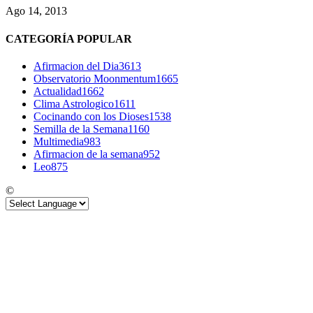
Ago 14, 2013
CATEGORÍA POPULAR
Afirmacion del Dia
3613
Observatorio Moonmentum
1665
Actualidad
1662
Clima Astrologico
1611
Cocinando con los Dioses
1538
Semilla de la Semana
1160
Multimedia
983
Afirmacion de la semana
952
Leo
875
©