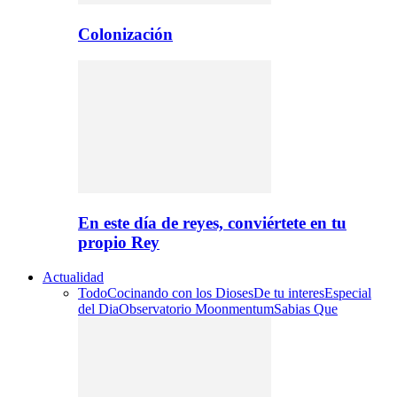
Colonización
En este día de reyes, conviértete en tu
propio Rey
Actualidad
Todo
Cocinando con los Dioses
De tu interes
Especial
del Dia
Observatorio Moonmentum
Sabias Que