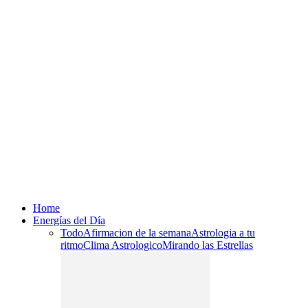
Home
Energías del Día
Todo
Afirmacion de la semana
Astrologia a tu
ritmo
Clima Astrologico
Mirando las Estrellas