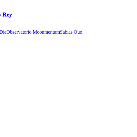
o Rey
 Dia
Observatorio Moonmentum
Sabias Que