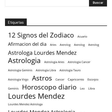
Etiquetas
12 Signos del Zodiaco
Acuario
Afirmacion del dia
Aries
Astrolog
Astrolog
Astrolog
Astrologa Lourdes Mendez
Astrologia
Astrologia Aries
Astrologia Cancer
Astrologia Tauro
Astrologia Geminis
Astrologia Libra
Astros
Capricornio
Astrologia Virgo
Cancer
Escorpio
Horoscopo diario
Geminis
Leo
Libra
Lourdes Mendez
Lourdes Mendez Astrologa
Lourdes Mendez Astrologia