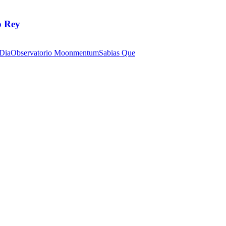
o Rey
 Dia
Observatorio Moonmentum
Sabias Que