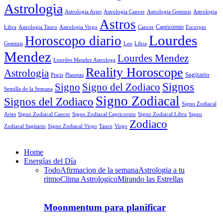
Astrologia
Astrologia Aries
Astrologia Cancer
Astrologia Geminis
Astrologia
Astros
Astrologia Tauro
Astrologia Virgo
Cancer
Capricornio
Escorpio
Libra
Lourdes
Horoscopo diario
Geminis
Leo
Libra
Mendez
Lourdes Mendez
Lourdes Mendez Astrologa
Reality Horoscope
Astrologia
Sagitario
Piscis
Planetas
Signos
Signo
Signo del Zodiaco
Semilla de la Semana
Signo Zodiacal
Signos del Zodiaco
Signo Zodiacal
Aries
Signo Zodiacal Capricornio
Signo Zodiacal Cancer
Signo Zodiacal Libra
Signo
Zodiaco
Signo Zodiacal Virgo
Tauro
Virgo
Zodiacal Sagitario
Home
Energías del Día
Todo
Afirmacion de la semana
Astrologia a tu
ritmo
Clima Astrologico
Mirando las Estrellas
Moonmentum para planificar