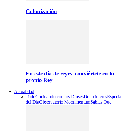
Colonización
En este día de reyes, conviértete en tu
propio Rey
Actualidad
Todo
Cocinando con los Dioses
De tu interes
Especial
del Dia
Observatorio Moonmentum
Sabias Que