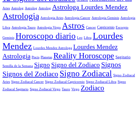
Astrologa Lourdes Mendez
Aries
Astrolog
Astrolog
Astrolog
Astrologia
Astrologia Aries
Astrologia Cancer
Astrologia Geminis
Astrologia
Astros
Astrologia Tauro
Astrologia Virgo
Cancer
Capricornio
Escorpio
Libra
Lourdes
Horoscopo diario
Geminis
Leo
Libra
Mendez
Lourdes Mendez
Lourdes Mendez Astrologa
Reality Horoscope
Astrologia
Sagitario
Piscis
Planetas
Signos
Signo
Signo del Zodiaco
Semilla de la Semana
Signo Zodiacal
Signos del Zodiaco
Signo Zodiacal
Aries
Signo Zodiacal Capricornio
Signo Zodiacal Cancer
Signo Zodiacal Libra
Signo
Zodiaco
Signo Zodiacal Virgo
Tauro
Virgo
Zodiacal Sagitario