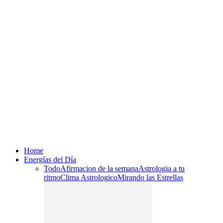
Home
Energías del Día
Todo
Afirmacion de la semana
Astrologia a tu
ritmo
Clima Astrologico
Mirando las Estrellas