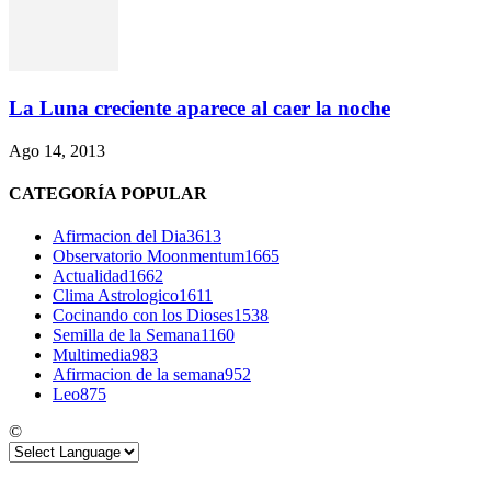
La Luna creciente aparece al caer la noche
Ago 14, 2013
CATEGORÍA POPULAR
Afirmacion del Dia
3613
Observatorio Moonmentum
1665
Actualidad
1662
Clima Astrologico
1611
Cocinando con los Dioses
1538
Semilla de la Semana
1160
Multimedia
983
Afirmacion de la semana
952
Leo
875
©