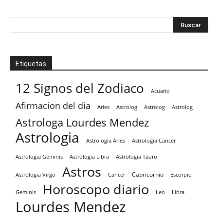
Etiquetas
12 Signos del Zodiaco
Acuario
Afirmacion del dia
Aries
Astrolog
Astrolog
Astrolog
Astrologa Lourdes Mendez
Astrologia
Astrologia Aries
Astrologia Cancer
Astrologia Tauro
Astrologia Geminis
Astrologia Libra
Astros
Capricornio
Astrologia Virgo
Cancer
Escorpio
Horoscopo diario
Geminis
Leo
Libra
Lourdes Mendez