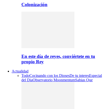
Colonización
En este día de reyes, conviértete en tu
propio Rey
Actualidad
Todo
Cocinando con los Dioses
De tu interes
Especial
del Dia
Observatorio Moonmentum
Sabias Que