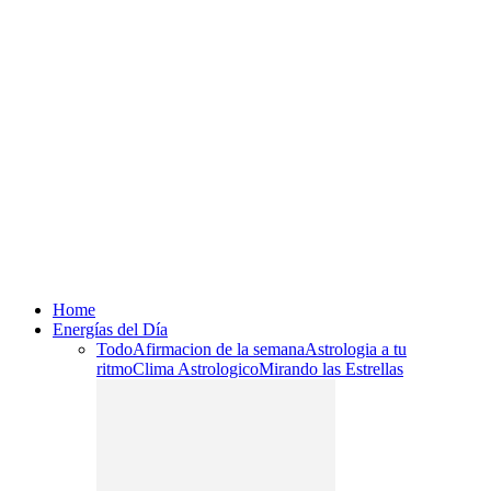
Home
Energías del Día
Todo
Afirmacion de la semana
Astrologia a tu
ritmo
Clima Astrologico
Mirando las Estrellas