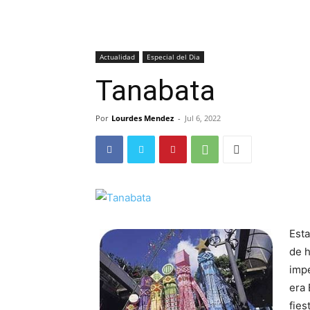
Actualidad
Especial del Dia
Tanabata
Por
Lourdes Mendez
-
Jul 6, 2022
Esta
de h
impe
era 
fies