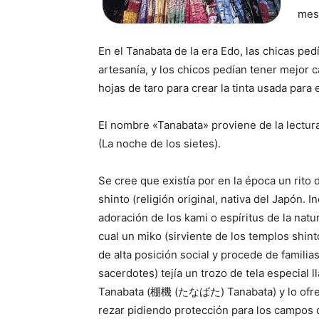
mes
En el Tanabata de la era Edo, las chicas ped
artesanía, y los chicos pedían tener mejor c
hojas de taro para crear la tinta usada para
El nombre «Tanabata» proviene de la lectu
(La noche de los sietes).
Se cree que existía por en la época un rito 
shinto (religión original, nativa del Japón. In
adoración de los kami o espíritus de la natur
cual un miko (sirviente de los templos shint
de alta posición social y procede de familia
sacerdotes) tejía un trozo de tela especial 
Tanabata (棚機 (たなばた) Tanabata) y lo ofrec
rezar pidiendo protección para los campos de