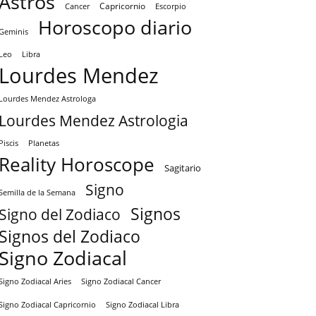
Astros
Capricornio
Cancer
Escorpio
Horoscopo diario
Geminis
Leo
Libra
Lourdes Mendez
Lourdes Mendez Astrologa
Lourdes Mendez Astrologia
Piscis
Planetas
Reality Horoscope
Sagitario
Signo
Semilla de la Semana
Signos
Signo del Zodiaco
Signos del Zodiaco
Signo Zodiacal
Signo Zodiacal Aries
Signo Zodiacal Cancer
Signo Zodiacal Capricornio
Signo Zodiacal Libra