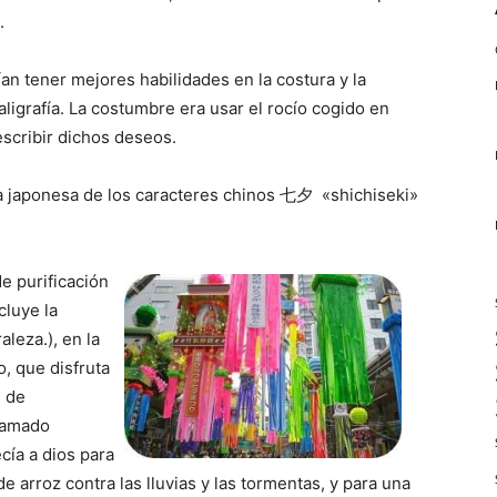
.
ían tener mejores habilidades en la costura y la
aligrafía. La costumbre era usar el rocío cogido en
 escribir dichos deseos.
ra japonesa de los caracteres chinos 七夕 «shichiseki»
de purificación
cluye la
aleza.), en la
o, que disfruta
s de
llamado
ía a dios para
 arroz contra las lluvias y las tormentas, y para una