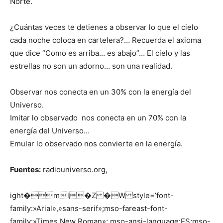
Norte.
¿Cuántas veces te detienes a observar lo que el cielo
cada noche coloca en cartelera?… Recuerda el axioma
que dice “Como es arriba… es abajo”… El cielo y las
estrellas no son un adorno… son una realidad.
Observar nos conecta en un 30% con la energía del
Universo.
Imitar lo observado nos conecta en un 70% con la
energía del Universo…
Emular lo observado nos convierte en la energía.
Fuentes:
radiouniverso.org,
ight�ml�Z �W style=’font-
family:»Arial»,»sans-serif»;mso-fareast-font-
family:»Times New Roman»; mso-ansi-language:ES;mso-