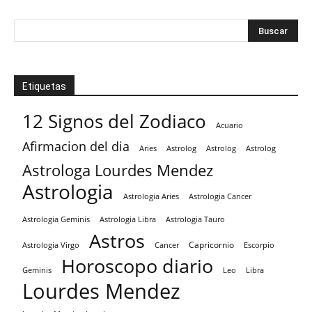
Etiquetas
12 Signos del Zodiaco
Acuario
Afirmacion del dia
Aries
Astrolog
Astrolog
Astrolog
Astrologa Lourdes Mendez
Astrologia
Astrologia Aries
Astrologia Cancer
Astrologia Tauro
Astrologia Geminis
Astrologia Libra
Astros
Capricornio
Astrologia Virgo
Cancer
Escorpio
Horoscopo diario
Geminis
Leo
Libra
Lourdes Mendez