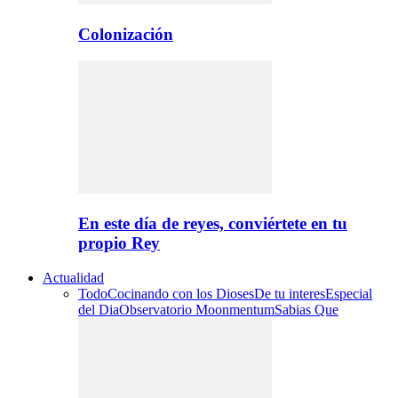
Colonización
En este día de reyes, conviértete en tu
propio Rey
Actualidad
Todo
Cocinando con los Dioses
De tu interes
Especial
del Dia
Observatorio Moonmentum
Sabias Que