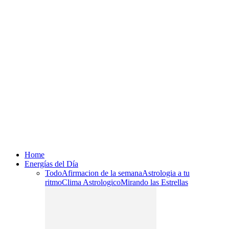
Home
Energías del Día
Todo
Afirmacion de la semana
Astrologia a tu
ritmo
Clima Astrologico
Mirando las Estrellas