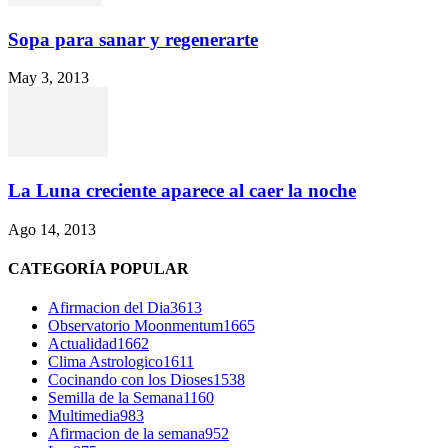
Sopa para sanar y regenerarte
May 3, 2013
La Luna creciente aparece al caer la noche
Ago 14, 2013
CATEGORÍA POPULAR
Afirmacion del Dia
3613
Observatorio Moonmentum
1665
Actualidad
1662
Clima Astrologico
1611
Cocinando con los Dioses
1538
Semilla de la Semana
1160
Multimedia
983
Afirmacion de la semana
952