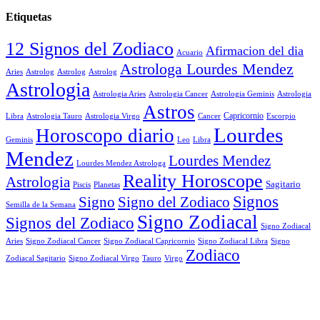
Etiquetas
12 Signos del Zodiaco
Afirmacion del dia
Acuario
Astrologa Lourdes Mendez
Aries
Astrolog
Astrolog
Astrolog
Astrologia
Astrologia Aries
Astrologia Cancer
Astrologia Geminis
Astrologia
Astros
Astrologia Tauro
Astrologia Virgo
Cancer
Capricornio
Escorpio
Libra
Lourdes
Horoscopo diario
Geminis
Leo
Libra
Mendez
Lourdes Mendez
Lourdes Mendez Astrologa
Reality Horoscope
Astrologia
Sagitario
Piscis
Planetas
Signos
Signo
Signo del Zodiaco
Semilla de la Semana
Signo Zodiacal
Signos del Zodiaco
Signo Zodiacal
Aries
Signo Zodiacal Capricornio
Signo Zodiacal Cancer
Signo Zodiacal Libra
Signo
Zodiaco
Signo Zodiacal Virgo
Tauro
Virgo
Zodiacal Sagitario