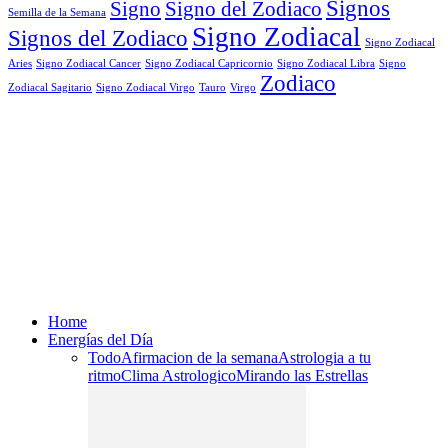
Signos
Signo
Signo del Zodiaco
Semilla de la Semana
Signo Zodiacal
Signos del Zodiaco
Signo Zodiacal
Aries
Signo Zodiacal Capricornio
Signo Zodiacal Cancer
Signo Zodiacal Libra
Signo
Zodiaco
Signo Zodiacal Virgo
Tauro
Virgo
Zodiacal Sagitario
Home
Energías del Día
Todo
Afirmacion de la semana
Astrologia a tu
ritmo
Clima Astrologico
Mirando las Estrellas