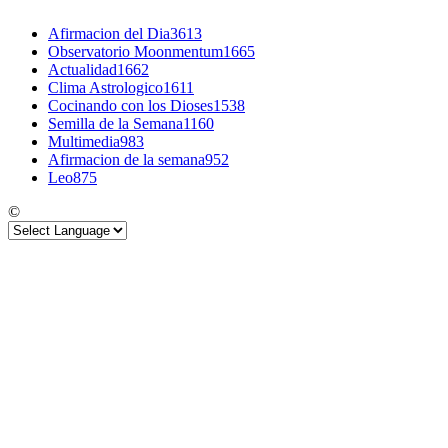
Afirmacion del Dia
3613
Observatorio Moonmentum
1665
Actualidad
1662
Clima Astrologico
1611
Cocinando con los Dioses
1538
Semilla de la Semana
1160
Multimedia
983
Afirmacion de la semana
952
Leo
875
©