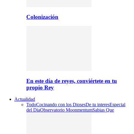
Colonización
En este día de reyes, conviértete en tu
propio Rey
Actualidad
Todo
Cocinando con los Dioses
De tu interes
Especial
del Dia
Observatorio Moonmentum
Sabias Que