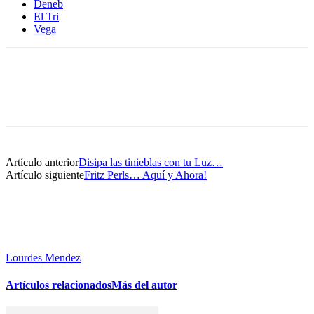
Deneb
El Tri
Vega
Artículo anterior
Disipa las tinieblas con tu Luz…
Artículo siguiente
Fritz Perls… Aquí y Ahora!
Lourdes Mendez
Artículos relacionados
Más del autor