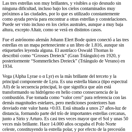
Las tres estrellas son muy brillantes, y visibles a ojo desnudo sin
ninguna dificultad, incluso bajo los cielos contaminados muy
próximos a las ciudades, por lo que es utilizado constantemente
como ayuda previa para encontrar a otras estrellas y constelaciones.
Puede ser visto incluso en los cielos australes, aunque a muy baja
altura, excepto Altair, como se verá en distintos casos.
Fue el astrónomo alemán Johann Elert Bode quien conectó a las tres
estrellas en un mapa perteneciente a un libro de 1.816, aunque sin
etiquetarles leyenda alguna. El austríaco Oswald Thomas lo
describió como “Grosses Dreieck” (Gran Triángulo) en 1920, y
posteriormente “Sommerliches Dreieck” (Triángulo de Verano) en
1934.
Vega (Alpha Lyrae o α Lyr) es la más brillante del terceto y la
principal componente de Lyra. Es una estrella blanca (tipo espectral
A0) de la secuencia principal, lo que significa que aún está
transformando su hidrógeno en helio como consecuencia de la
combustión. Fue tomada como “valor cero” para referencia con las
demás magnitudes estelares, pero mediciones posteriores han
desviado este valor hasta +0.03. Está situada a unos 27 años-luz de
distancia, formando parte del trío de importantes estrellas cercanas,
junto a Sirio y Arturo. Es casi tres veces mayor que el Sol y unas 50
veces más brillante. Hace 14.000 años ocupaba el Polo Norte
celeste, constituyendo la estrella polar, y por efecto de la precesión