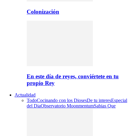
Colonización
En este día de reyes, conviértete en tu
propio Rey
Actualidad
Todo
Cocinando con los Dioses
De tu interes
Especial
del Dia
Observatorio Moonmentum
Sabias Que