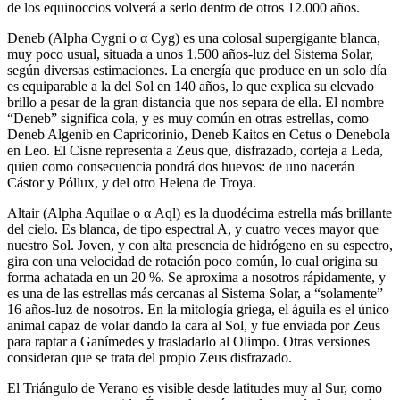
de los equinoccios volverá a serlo dentro de otros 12.000 años.
Deneb (Alpha Cygni o α Cyg) es una colosal supergigante blanca,
muy poco usual, situada a unos 1.500 años-luz del Sistema Solar,
según diversas estimaciones. La energía que produce en un solo día
es equiparable a la del Sol en 140 años, lo que explica su elevado
brillo a pesar de la gran distancia que nos separa de ella. El nombre
“Deneb” significa cola, y es muy común en otras estrellas, como
Deneb Algenib en Capricorinio, Deneb Kaitos en Cetus o Denebola
en Leo. El Cisne representa a Zeus que, disfrazado, corteja a Leda,
quien como consecuencia pondrá dos huevos: de uno nacerán
Cástor y Póllux, y del otro Helena de Troya.
Altair (Alpha Aquilae o α Aql) es la duodécima estrella más brillante
del cielo. Es blanca, de tipo espectral A, y cuatro veces mayor que
nuestro Sol. Joven, y con alta presencia de hidrógeno en su espectro,
gira con una velocidad de rotación poco común, lo cual origina su
forma achatada en un 20 %. Se aproxima a nosotros rápidamente, y
es una de las estrellas más cercanas al Sistema Solar, a “solamente”
16 años-luz de nosotros. En la mitología griega, el águila es el único
animal capaz de volar dando la cara al Sol, y fue enviada por Zeus
para raptar a Ganímedes y trasladarlo al Olimpo. Otras versiones
consideran que se trata del propio Zeus disfrazado.
El Triángulo de Verano es visible desde latitudes muy al Sur, como