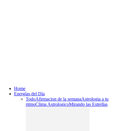
Home
Energías del Día
Todo
Afirmacion de la semana
Astrologia a tu
ritmo
Clima Astrologico
Mirando las Estrellas