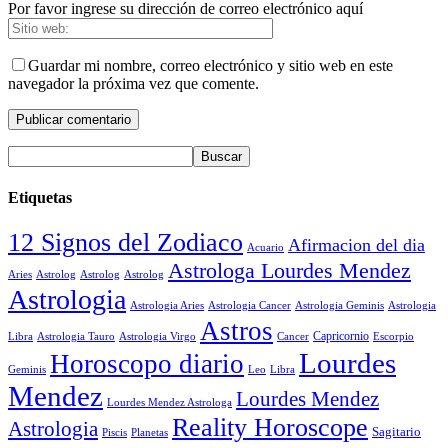
Por favor ingrese su dirección de correo electrónico aquí
Guardar mi nombre, correo electrónico y sitio web en este
navegador la próxima vez que comente.
Etiquetas
12 Signos del Zodiaco
Afirmacion del dia
Acuario
Astrologa Lourdes Mendez
Aries
Astrolog
Astrolog
Astrolog
Astrologia
Astrologia Aries
Astrologia Cancer
Astrologia Geminis
Astrologia
Astros
Astrologia Tauro
Astrologia Virgo
Cancer
Capricornio
Escorpio
Libra
Lourdes
Horoscopo diario
Geminis
Leo
Libra
Mendez
Lourdes Mendez
Lourdes Mendez Astrologa
Reality Horoscope
Astrologia
Sagitario
Piscis
Planetas