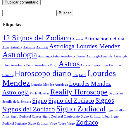
Etiquetas
12 Signos del Zodiaco
Afirmacion del dia
Acuario
Astrologa Lourdes Mendez
Aries
Astrolog
Astrolog
Astrolog
Astrologia
Astrologia Aries
Astrologia Cancer
Astrologia Geminis
Astrologia
Astros
Astrologia Tauro
Astrologia Virgo
Cancer
Capricornio
Escorpio
Libra
Lourdes
Horoscopo diario
Geminis
Leo
Libra
Mendez
Lourdes Mendez
Lourdes Mendez Astrologa
Reality Horoscope
Astrologia
Sagitario
Piscis
Planetas
Signos
Signo
Signo del Zodiaco
Semilla de la Semana
Signo Zodiacal
Signos del Zodiaco
Signo Zodiacal
Aries
Signo Zodiacal Capricornio
Signo Zodiacal Cancer
Signo Zodiacal Libra
Signo
Zodiaco
Signo Zodiacal Virgo
Tauro
Virgo
Zodiacal Sagitario