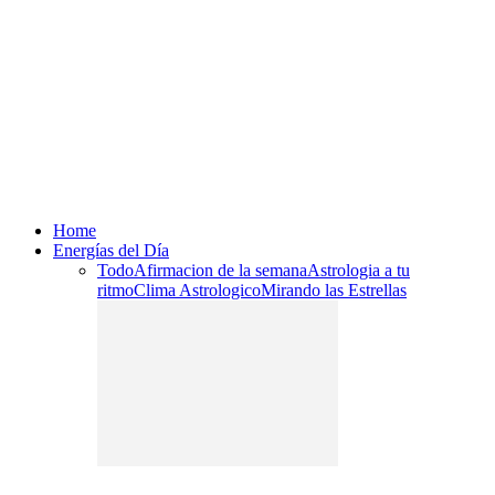
Home
Energías del Día
Todo
Afirmacion de la semana
Astrologia a tu
ritmo
Clima Astrologico
Mirando las Estrellas