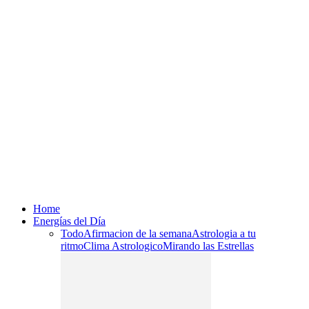
Home
Energías del Día
Todo
Afirmacion de la semana
Astrologia a tu
ritmo
Clima Astrologico
Mirando las Estrellas