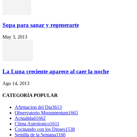
Sopa para sanar y regenerarte
May 3, 2013
La Luna creciente aparece al caer la noche
Ago 14, 2013
CATEGORÍA POPULAR
Afirmacion del Dia
3613
Observatorio Moonmentum
1665
Actualidad
1662
Clima Astrologico
1611
Cocinando con los Dioses
1538
Semilla de la Semana
1160