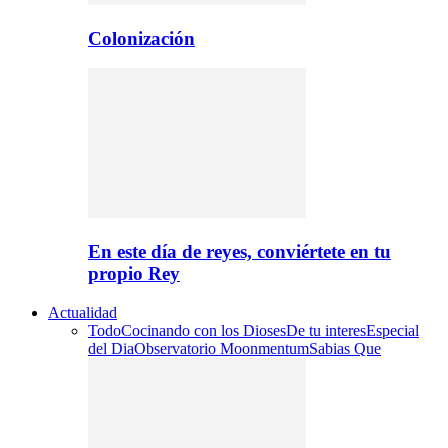
Colonización
En este día de reyes, conviértete en tu
propio Rey
Actualidad
Todo
Cocinando con los Dioses
De tu interes
Especial
del Dia
Observatorio Moonmentum
Sabias Que