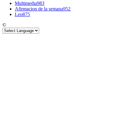
Multimedia
983
Afirmacion de la semana
952
Leo
875
©