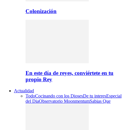
Colonización
En este día de reyes, conviértete en tu
propio Rey
Actualidad
Todo
Cocinando con los Dioses
De tu interes
Especial
del Dia
Observatorio Moonmentum
Sabias Que