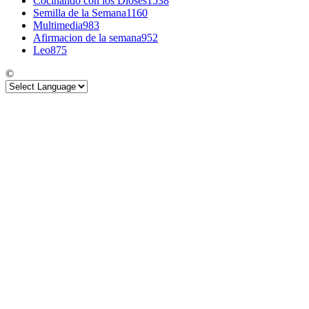
Cocinando con los Dioses
1538
Semilla de la Semana
1160
Multimedia
983
Afirmacion de la semana
952
Leo
875
©