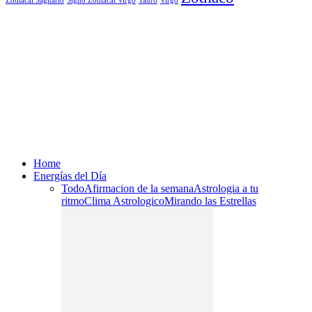
Signo Zodiacal Virgo
Tauro
Virgo
Zodiacal Sagitario
Home
Energías del Día
Todo
Afirmacion de la semana
Astrologia a tu
ritmo
Clima Astrologico
Mirando las Estrellas