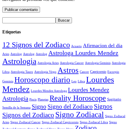
Etiquetas
12 Signos del Zodiaco
Afirmacion del dia
Acuario
Astrologa Lourdes Mendez
Aries
Astrolog
Astrolog
Astrolog
Astrologia
Astrologia Aries
Astrologia Cancer
Astrologia Geminis
Astrologia
Astros
Astrologia Tauro
Astrologia Virgo
Cancer
Capricornio
Escorpio
Libra
Lourdes
Horoscopo diario
Geminis
Leo
Libra
Mendez
Lourdes Mendez
Lourdes Mendez Astrologa
Reality Horoscope
Astrologia
Sagitario
Piscis
Planetas
Signos
Signo
Signo del Zodiaco
Semilla de la Semana
Signo Zodiacal
Signos del Zodiaco
Signo Zodiacal
Aries
Signo Zodiacal Capricornio
Signo Zodiacal Cancer
Signo Zodiacal Libra
Signo
Zodiaco