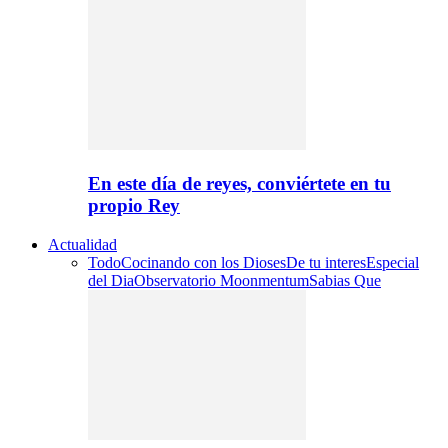
En este día de reyes, conviértete en tu
propio Rey
Actualidad
Todo
Cocinando con los Dioses
De tu interes
Especial
del Dia
Observatorio Moonmentum
Sabias Que