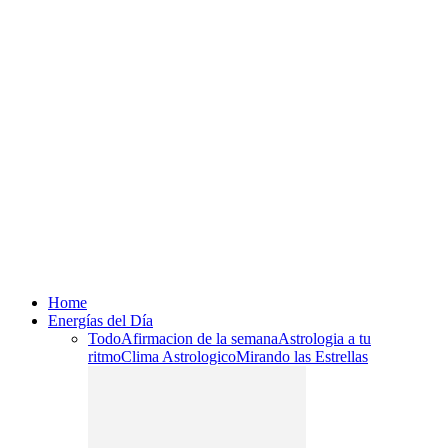
Home
Energías del Día
Todo
Afirmacion de la semana
Astrologia a tu
ritmo
Clima Astrologico
Mirando las Estrellas