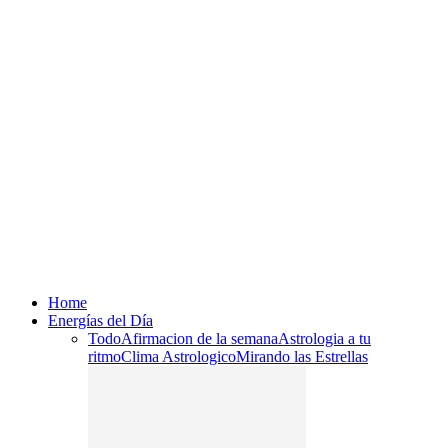
Home
Energías del Día
Todo
Afirmacion de la semana
Astrologia a tu
ritmo
Clima Astrologico
Mirando las Estrellas