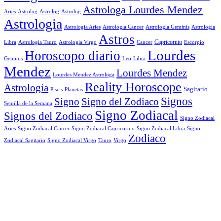
Astrologa Lourdes Mendez
Aries
Astrolog
Astrolog
Astrolog
Astrologia
Astrologia Aries
Astrologia Cancer
Astrologia Geminis
Astrologia
Astros
Astrologia Tauro
Astrologia Virgo
Cancer
Capricornio
Escorpio
Libra
Lourdes
Horoscopo diario
Geminis
Leo
Libra
Mendez
Lourdes Mendez
Lourdes Mendez Astrologa
Reality Horoscope
Astrologia
Sagitario
Piscis
Planetas
Signos
Signo
Signo del Zodiaco
Semilla de la Semana
Signo Zodiacal
Signos del Zodiaco
Signo Zodiacal
Aries
Signo Zodiacal Capricornio
Signo Zodiacal Cancer
Signo Zodiacal Libra
Signo
Zodiaco
Signo Zodiacal Virgo
Tauro
Virgo
Zodiacal Sagitario