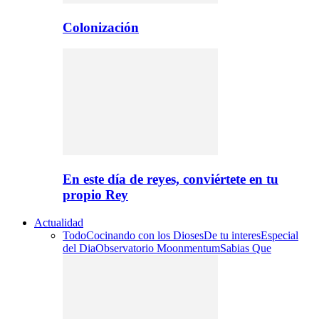
Colonización
En este día de reyes, conviértete en tu
propio Rey
Actualidad
Todo
Cocinando con los Dioses
De tu interes
Especial
del Dia
Observatorio Moonmentum
Sabias Que