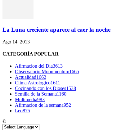
La Luna creciente aparece al caer la noche
Ago 14, 2013
CATEGORÍA POPULAR
Afirmacion del Dia
3613
Observatorio Moonmentum
1665
Actualidad
1662
Clima Astrologico
1611
Cocinando con los Dioses
1538
Semilla de la Semana
1160
Multimedia
983
Afirmacion de la semana
952
Leo
875
©