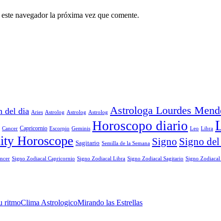
n este navegador la próxima vez que comente.
Astrologa Lourdes Mend
 del dia
Aries
Astrolog
Astrolog
Astrolog
Horoscopo diario
Cancer
Capricornio
Escorpio
Geminis
Leo
Libra
ity Horoscope
Signo
Signo del
Sagitario
Semilla de la Semana
Signo Zodiacal Capricornio
Signo Zodiacal
ncer
Signo Zodiacal Libra
Signo Zodiacal Sagitario
u ritmo
Clima Astrologico
Mirando las Estrellas