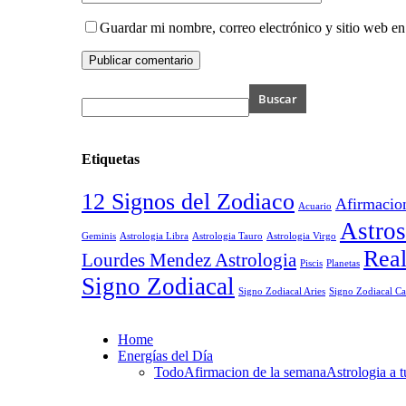
Guardar mi nombre, correo electrónico y sitio web e
Etiquetas
12 Signos del Zodiaco
Afirmacion
Acuario
Astros
Astrologia Tauro
Astrologia Virgo
Geminis
Astrologia Libra
Real
Lourdes Mendez Astrologia
Piscis
Planetas
Signo Zodiacal
Signo Zodiacal Aries
Signo Zodiacal Ca
Home
Energías del Día
Todo
Afirmacion de la semana
Astrologia a t