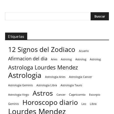
Etiquetas
12 Signos del Zodiaco
Acuario
Afirmacion del dia
Aries
Astrolog
Astrolog
Astrolog
Astrologa Lourdes Mendez
Astrologia
Astrologia Aries
Astrologia Cancer
Astrologia Tauro
Astrologia Geminis
Astrologia Libra
Astros
Capricornio
Astrologia Virgo
Cancer
Escorpio
Horoscopo diario
Geminis
Leo
Libra
Lourdes Mendez