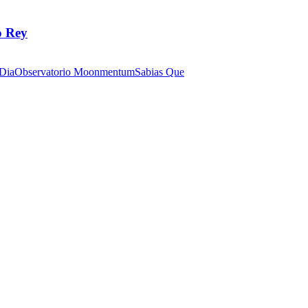
o Rey
 Dia
Observatorio Moonmentum
Sabias Que