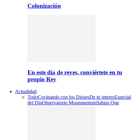
Colonización
En este día de reyes, conviértete en tu
propio Rey
Actualidad
Todo
Cocinando con los Dioses
De tu interes
Especial
del Dia
Observatorio Moonmentum
Sabias Que