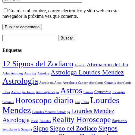
Guardar mi nombre, correo electrónico y sitio web en este
navegador la próxima vez que comente.
Etiquetas
12 Signos del Zodiaco
Afirmacion del dia
Acuario
Astrologa Lourdes Mendez
Aries
Astrolog
Astrolog
Astrolog
Astrologia
Astrologia Aries
Astrologia Cancer
Astrologia Geminis
Astrologia
Astros
Astrologia Tauro
Astrologia Virgo
Cancer
Capricornio
Escorpio
Libra
Lourdes
Horoscopo diario
Geminis
Leo
Libra
Mendez
Lourdes Mendez
Lourdes Mendez Astrologa
Reality Horoscope
Astrologia
Sagitario
Piscis
Planetas
Signos
Signo
Signo del Zodiaco
Semilla de la Semana