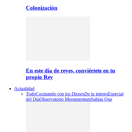
Colonización
En este día de reyes, conviértete en tu
propio Rey
Actualidad
Todo
Cocinando con los Dioses
De tu interes
Especial
del Dia
Observatorio Moonmentum
Sabias Que