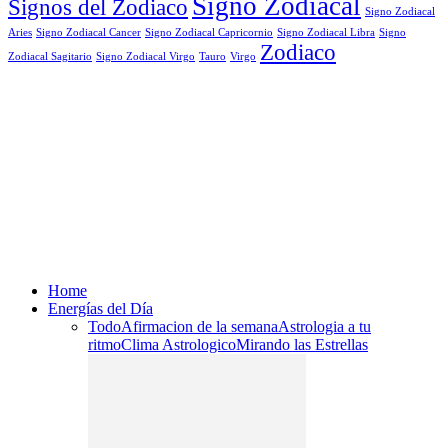
Signo Zodiacal
Signos del Zodiaco
Signo Zodiacal
Aries
Signo Zodiacal Capricornio
Signo Zodiacal Cancer
Signo Zodiacal Libra
Signo
Zodiaco
Signo Zodiacal Virgo
Tauro
Virgo
Zodiacal Sagitario
Home
Energías del Día
Todo
Afirmacion de la semana
Astrologia a tu
ritmo
Clima Astrologico
Mirando las Estrellas