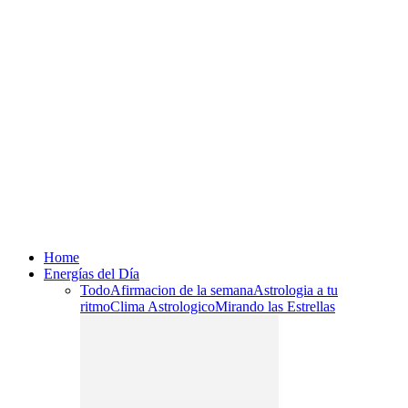
Home
Energías del Día
Todo
Afirmacion de la semana
Astrologia a tu
ritmo
Clima Astrologico
Mirando las Estrellas