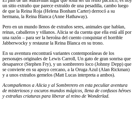
El país de las Maravillas lugar que solía ser un reino pacífico, es hoy
un sitio extraño que parece extraído de una pesadilla, cambo luego
de que la Reina Roja (Helena Bonham Carter) derrocó a su
hermana, la Reina Blanca (Anne Hathaway).
Pero en un mundo llenos de extraños seres, animales que hablan,
reinas, caballeros y villanos. Alicia se da cuenta que ella está allí por
una razón – para ser la heroína del cuento conquistar el horrible
Jabberwocky y restaurar la Reina Blanca en su trono.
En su aventura encontrará variantes contemporáneas de los
personajes originales de Lewis Carroll, Un gato de gran sonrisa que
desaparece (Stephen Fry), y un sombrerero loco (Johnny Depp) que
se convierte en su apoyo cercano, a la Oruga Azul (Alan Rickman)
y a unos extraños gemelos (Matt Lucas interpreta a ambos).
Acompañemos a Alicia y al Sombrerero en esta peculiar aventura
de misteriosos y oscuros mundos mágicos, llena de confusos héroes
y extrañas criaturas para liberar al reino de Wonderlad.