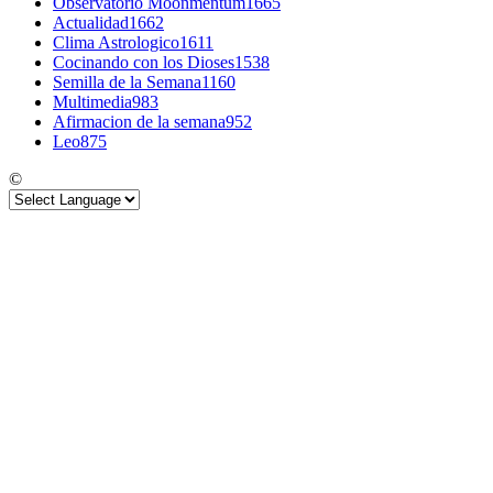
Observatorio Moonmentum
1665
Actualidad
1662
Clima Astrologico
1611
Cocinando con los Dioses
1538
Semilla de la Semana
1160
Multimedia
983
Afirmacion de la semana
952
Leo
875
©