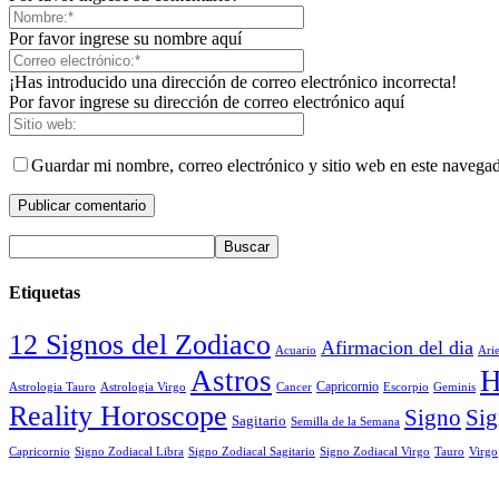
Por favor ingrese su nombre aquí
¡Has introducido una dirección de correo electrónico incorrecta!
Por favor ingrese su dirección de correo electrónico aquí
Guardar mi nombre, correo electrónico y sitio web en este navega
Etiquetas
12 Signos del Zodiaco
Afirmacion del dia
Acuario
Ari
Astros
H
Astrologia Tauro
Astrologia Virgo
Cancer
Capricornio
Escorpio
Geminis
Reality Horoscope
Signo
Sig
Sagitario
Semilla de la Semana
Capricornio
Signo Zodiacal Virgo
Tauro
Virgo
Signo Zodiacal Libra
Signo Zodiacal Sagitario