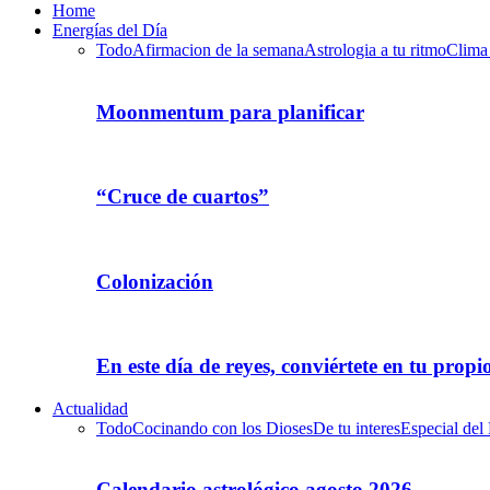
Home
Energías del Día
Todo
Afirmacion de la semana
Astrologia a tu ritmo
Clima
Moonmentum para planificar
“Cruce de cuartos”
Colonización
En este día de reyes, conviértete en tu propi
Actualidad
Todo
Cocinando con los Dioses
De tu interes
Especial del
Calendario astrológico agosto 2026