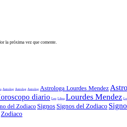
dor la próxima vez que comente.
Astro
Astrologa Lourdes Mendez
es
Astrolog
Astrolog
Astrolog
Lourdes Mendez
oroscopo diario
Leo
Libra
Lo
Signo
Signos
Signos del Zodiaco
no del Zodiaco
Zodiaco