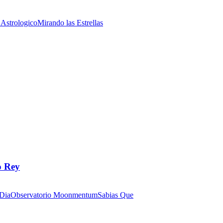
 Astrologico
Mirando las Estrellas
o Rey
 Dia
Observatorio Moonmentum
Sabias Que