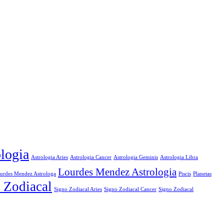
logia
Astrologia Aries
Astrologia Cancer
Astrologia Geminis
Astrologia Libra
Lourdes Mendez Astrologia
urdes Mendez Astrologa
Piscis
Planetas
 Zodiacal
Signo Zodiacal Aries
Signo Zodiacal
Signo Zodiacal Cancer