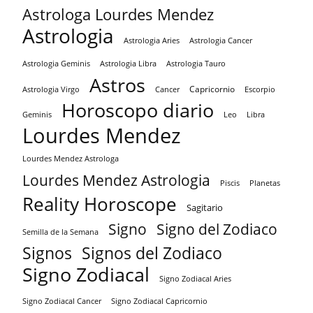
Astrologa Lourdes Mendez
Astrologia
Astrologia Aries
Astrologia Cancer
Astrologia Tauro
Astrologia Geminis
Astrologia Libra
Astros
Capricornio
Astrologia Virgo
Cancer
Escorpio
Horoscopo diario
Geminis
Leo
Libra
Lourdes Mendez
Lourdes Mendez Astrologa
Lourdes Mendez Astrologia
Piscis
Planetas
Reality Horoscope
Sagitario
Signo
Signo del Zodiaco
Semilla de la Semana
Signos
Signos del Zodiaco
Signo Zodiacal
Signo Zodiacal Aries
Signo Zodiacal Capricornio
Signo Zodiacal Cancer