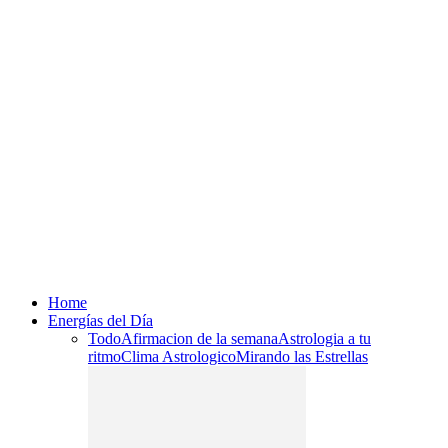
Home
Energías del Día
Todo
Afirmacion de la semana
Astrologia a tu
ritmo
Clima Astrologico
Mirando las Estrellas