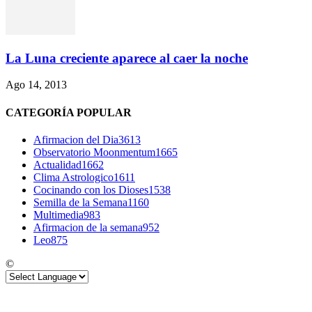
La Luna creciente aparece al caer la noche
Ago 14, 2013
CATEGORÍA POPULAR
Afirmacion del Dia
3613
Observatorio Moonmentum
1665
Actualidad
1662
Clima Astrologico
1611
Cocinando con los Dioses
1538
Semilla de la Semana
1160
Multimedia
983
Afirmacion de la semana
952
Leo
875
©