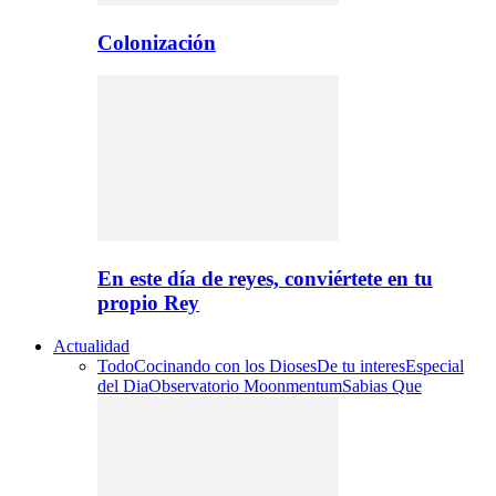
Colonización
En este día de reyes, conviértete en tu
propio Rey
Actualidad
Todo
Cocinando con los Dioses
De tu interes
Especial
del Dia
Observatorio Moonmentum
Sabias Que