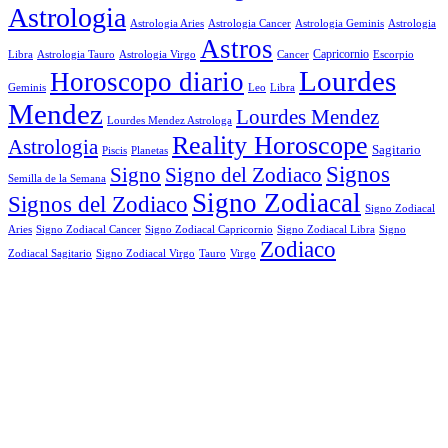
Astrologia
Astrologia Aries
Astrologia Cancer
Astrologia Geminis
Astrologia
Astros
Astrologia Tauro
Astrologia Virgo
Cancer
Capricornio
Escorpio
Libra
Lourdes
Horoscopo diario
Geminis
Leo
Libra
Mendez
Lourdes Mendez
Lourdes Mendez Astrologa
Reality Horoscope
Astrologia
Sagitario
Piscis
Planetas
Signos
Signo
Signo del Zodiaco
Semilla de la Semana
Signo Zodiacal
Signos del Zodiaco
Signo Zodiacal
Aries
Signo Zodiacal Capricornio
Signo Zodiacal Cancer
Signo Zodiacal Libra
Signo
Zodiaco
Signo Zodiacal Virgo
Tauro
Virgo
Zodiacal Sagitario