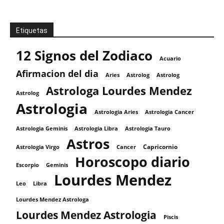
Etiquetas
12 Signos del Zodiaco
Acuario
Afirmacion del dia
Aries
Astrolog
Astrolog
Astrologa Lourdes Mendez
Astrolog
Astrologia
Astrologia Aries
Astrologia Cancer
Astrologia Tauro
Astrologia Geminis
Astrologia Libra
Astros
Capricornio
Astrologia Virgo
Cancer
Horoscopo diario
Escorpio
Geminis
Lourdes Mendez
Leo
Libra
Lourdes Mendez Astrologa
Lourdes Mendez Astrologia
Piscis