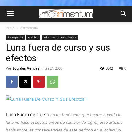
Inicio
Astropedia
Astropedia
Archivo
Informacion Astrologica
Luna fuera de curso y sus
efectos
Por
Lourdes Mendez
-
Jun 24, 2020
3502
0
Luna Fuera de Curso
es un fenómeno que ocurre cuando la
luna no hace aspectos antes de cambiar de signo, éste articulo
habla sobre las consecuencias de este periodo en el colectivo,