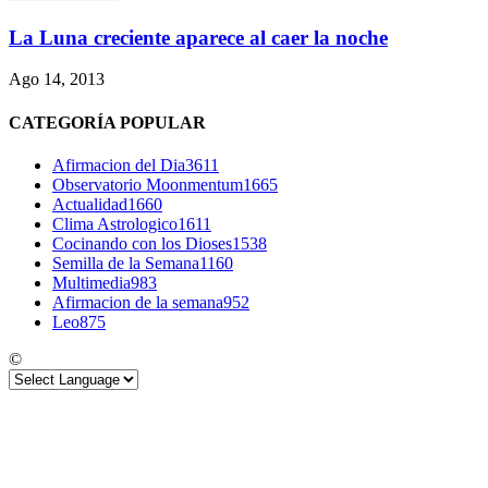
La Luna creciente aparece al caer la noche
Ago 14, 2013
CATEGORÍA POPULAR
Afirmacion del Dia
3611
Observatorio Moonmentum
1665
Actualidad
1660
Clima Astrologico
1611
Cocinando con los Dioses
1538
Semilla de la Semana
1160
Multimedia
983
Afirmacion de la semana
952
Leo
875
©