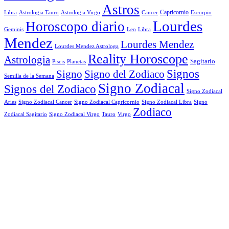
Astros
Astrologia Tauro
Astrologia Virgo
Cancer
Capricornio
Escorpio
Libra
Lourdes
Horoscopo diario
Geminis
Leo
Libra
Mendez
Lourdes Mendez
Lourdes Mendez Astrologa
Reality Horoscope
Astrologia
Sagitario
Piscis
Planetas
Signos
Signo
Signo del Zodiaco
Semilla de la Semana
Signo Zodiacal
Signos del Zodiaco
Signo Zodiacal
Aries
Signo Zodiacal Capricornio
Signo Zodiacal Cancer
Signo Zodiacal Libra
Signo
Zodiaco
Signo Zodiacal Virgo
Tauro
Virgo
Zodiacal Sagitario