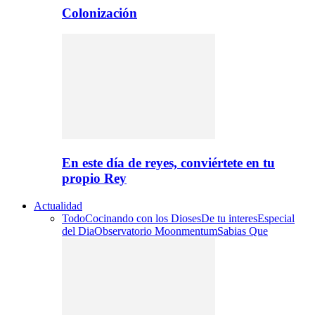
Colonización
En este día de reyes, conviértete en tu
propio Rey
Actualidad
Todo
Cocinando con los Dioses
De tu interes
Especial
del Dia
Observatorio Moonmentum
Sabias Que