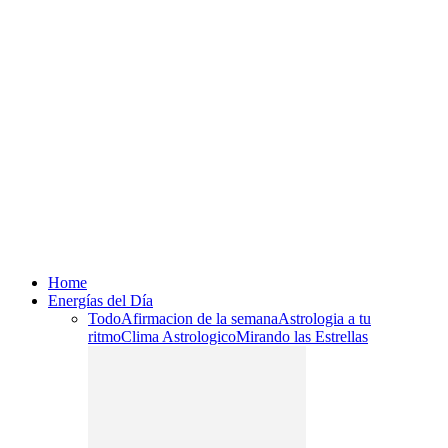
Home
Energías del Día
Todo
Afirmacion de la semana
Astrologia a tu
ritmo
Clima Astrologico
Mirando las Estrellas