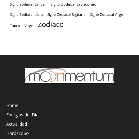
Signo Zodiacal Capricornio
Signo Zodiacal Cancer
Signo Zodiacal Virgo
Signo Zodiacal Libra
Signo Zodiacal Sagitario
Zodiaco
Tauro
Virgo
Home
Energías del Día
Actualidad
Horóscopo