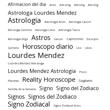
Afirmacion del dia
Aries
Astrolog
Astrolog
Astrolog
Astrologa Lourdes Mendez
Astrologia
Astrologia Aries
Astrologia Cancer
Astrologia Tauro
Astrologia Geminis
Astrologia Libra
Astros
Capricornio
Astrologia Virgo
Cancer
Escorpio
Horoscopo diario
Geminis
Leo
Libra
Lourdes Mendez
Lourdes Mendez Astrologa
Lourdes Mendez Astrologia
Piscis
Reality Horoscope
Sagitario
Planetas
Signo
Signo del Zodiaco
Semilla de la Semana
Signos
Signos del Zodiaco
Signo Zodiacal
Signo Zodiacal Aries