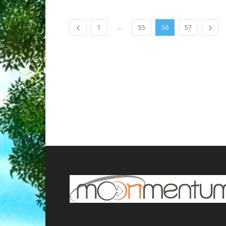
...
1
55
56
57