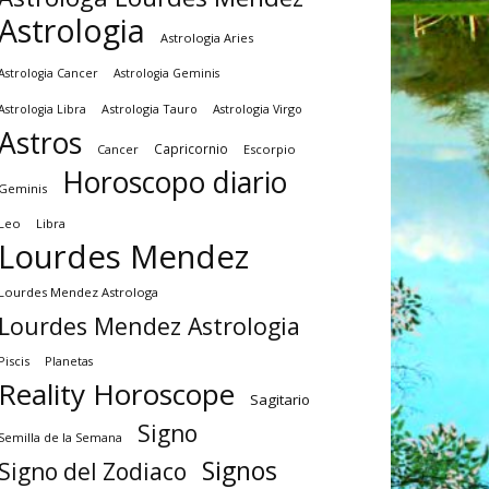
Astrologia
Astrologia Aries
Astrologia Cancer
Astrologia Geminis
Astrologia Tauro
Astrologia Virgo
Astrologia Libra
Astros
Capricornio
Cancer
Escorpio
Horoscopo diario
Geminis
Leo
Libra
Lourdes Mendez
Lourdes Mendez Astrologa
Lourdes Mendez Astrologia
Piscis
Planetas
Reality Horoscope
Sagitario
Signo
Semilla de la Semana
Signos
Signo del Zodiaco