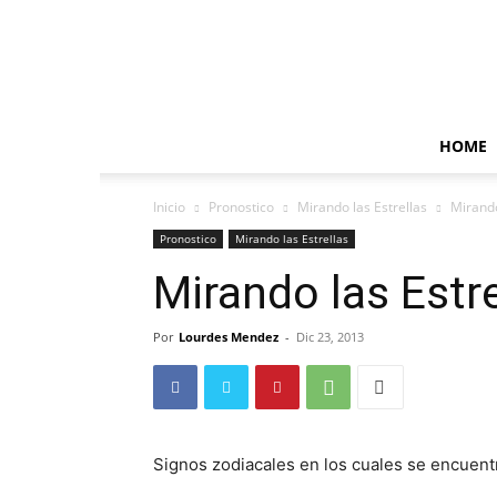
HOME
Inicio
Pronostico
Mirando las Estrellas
Mirando
Pronostico
Mirando las Estrellas
Mirando las Estr
Por
Lourdes Mendez
-
Dic 23, 2013
Signos zodiacales en los cuales se encuentra