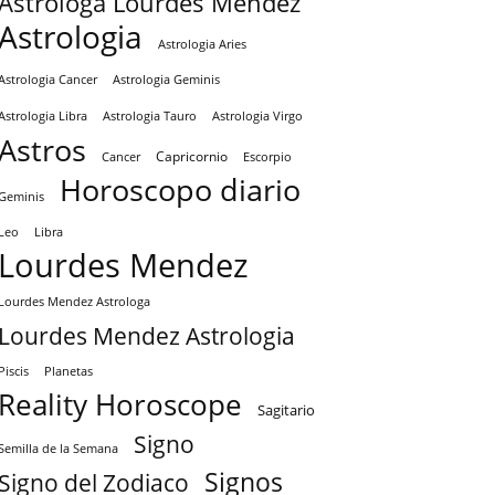
Astrologa Lourdes Mendez
Astrologia
Astrologia Aries
Astrologia Cancer
Astrologia Geminis
Astrologia Tauro
Astrologia Virgo
Astrologia Libra
Astros
Capricornio
Cancer
Escorpio
Horoscopo diario
Geminis
Leo
Libra
Lourdes Mendez
Lourdes Mendez Astrologa
Lourdes Mendez Astrologia
Piscis
Planetas
Reality Horoscope
Sagitario
Signo
Semilla de la Semana
Signos
Signo del Zodiaco