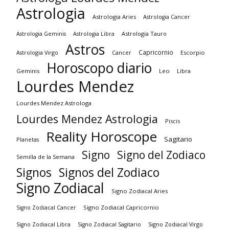
Astrologia
Astrologia Aries
Astrologia Cancer
Astrologia Tauro
Astrologia Geminis
Astrologia Libra
Astros
Capricornio
Astrologia Virgo
Cancer
Escorpio
Horoscopo diario
Geminis
Leo
Libra
Lourdes Mendez
Lourdes Mendez Astrologa
Lourdes Mendez Astrologia
Piscis
Reality Horoscope
Sagitario
Planetas
Signo
Signo del Zodiaco
Semilla de la Semana
Signos
Signos del Zodiaco
Signo Zodiacal
Signo Zodiacal Aries
Signo Zodiacal Capricornio
Signo Zodiacal Cancer
Signo Zodiacal Virgo
Signo Zodiacal Libra
Signo Zodiacal Sagitario