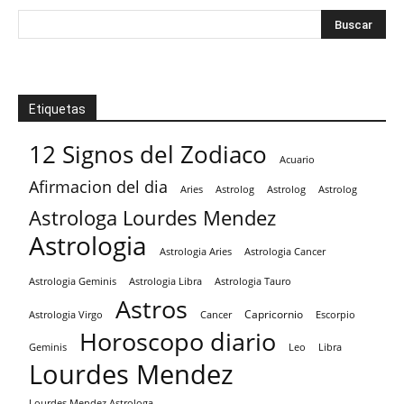
Etiquetas
12 Signos del Zodiaco
Acuario
Afirmacion del dia
Aries
Astrolog
Astrolog
Astrolog
Astrologa Lourdes Mendez
Astrologia
Astrologia Aries
Astrologia Cancer
Astrologia Tauro
Astrologia Geminis
Astrologia Libra
Astros
Capricornio
Astrologia Virgo
Cancer
Escorpio
Horoscopo diario
Geminis
Leo
Libra
Lourdes Mendez
Lourdes Mendez Astrologa