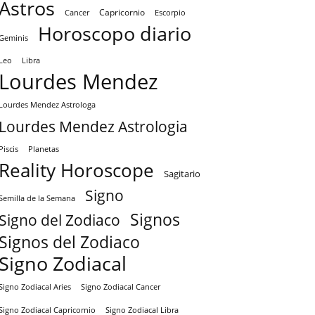
Astros
Capricornio
Cancer
Escorpio
Horoscopo diario
Geminis
Leo
Libra
Lourdes Mendez
Lourdes Mendez Astrologa
Lourdes Mendez Astrologia
Piscis
Planetas
Reality Horoscope
Sagitario
Signo
Semilla de la Semana
Signos
Signo del Zodiaco
Signos del Zodiaco
Signo Zodiacal
Signo Zodiacal Aries
Signo Zodiacal Cancer
Signo Zodiacal Capricornio
Signo Zodiacal Libra