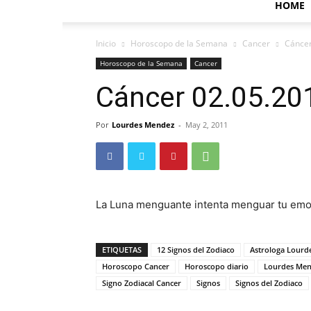
HOME
Inicio
Horoscopo de la Semana
Cancer
Cáncer
Horoscopo de la Semana
Cancer
Cáncer 02.05.20
Por
Lourdes Mendez
-
May 2, 2011
La Luna menguante intenta menguar tu emoc
ETIQUETAS
12 Signos del Zodiaco
Astrologa Lourd
Horoscopo Cancer
Horoscopo diario
Lourdes Me
Signo Zodiacal Cancer
Signos
Signos del Zodiaco