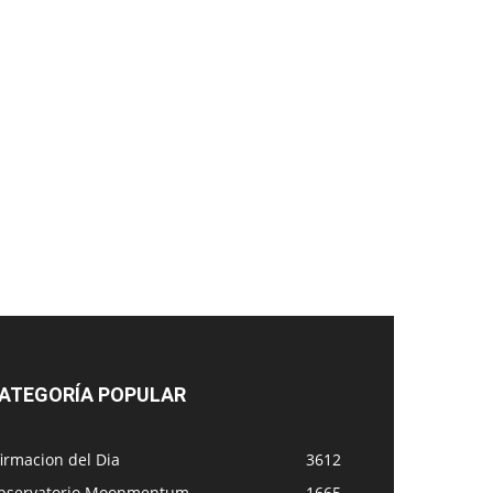
ATEGORÍA POPULAR
irmacion del Dia
3612
bservatorio Moonmentum
1665