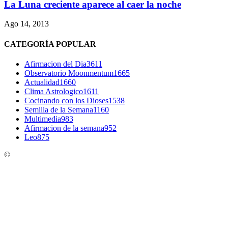
La Luna creciente aparece al caer la noche
Ago 14, 2013
CATEGORÍA POPULAR
Afirmacion del Dia
3611
Observatorio Moonmentum
1665
Actualidad
1660
Clima Astrologico
1611
Cocinando con los Dioses
1538
Semilla de la Semana
1160
Multimedia
983
Afirmacion de la semana
952
Leo
875
©