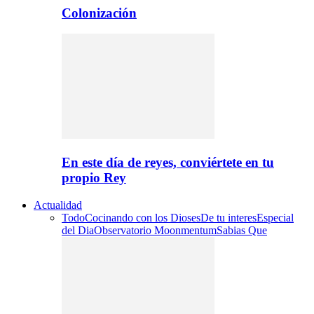
Colonización
En este día de reyes, conviértete en tu
propio Rey
Actualidad
Todo
Cocinando con los Dioses
De tu interes
Especial
del Dia
Observatorio Moonmentum
Sabias Que