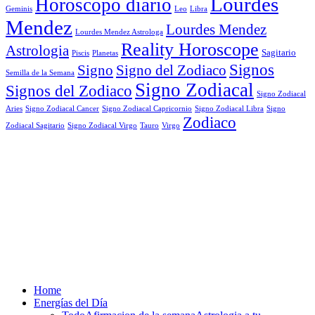
Lourdes
Horoscopo diario
Geminis
Leo
Libra
Mendez
Lourdes Mendez
Lourdes Mendez Astrologa
Reality Horoscope
Astrologia
Sagitario
Piscis
Planetas
Signos
Signo
Signo del Zodiaco
Semilla de la Semana
Signo Zodiacal
Signos del Zodiaco
Signo Zodiacal
Aries
Signo Zodiacal Capricornio
Signo Zodiacal Cancer
Signo Zodiacal Libra
Signo
Zodiaco
Signo Zodiacal Virgo
Tauro
Virgo
Zodiacal Sagitario
Home
Energías del Día