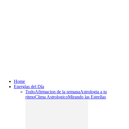
Home
Energías del Día
Todo
Afirmacion de la semana
Astrologia a tu
ritmo
Clima Astrologico
Mirando las Estrellas