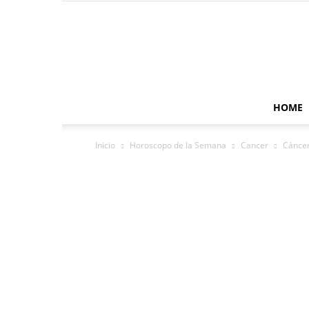
HOME
Inicio
Horoscopo de la Semana
Cancer
Cáncer