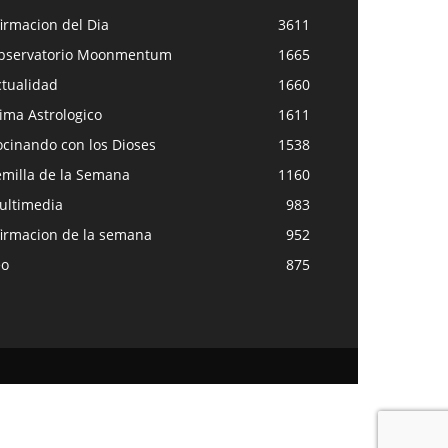
irmacion del Dia
3611
bservatorio Moonmentum
1665
ctualidad
1660
ima Astrologico
1611
ocinando con los Dioses
1538
emilla de la Semana
1160
ultimedia
983
firmacion de la semana
952
eo
875