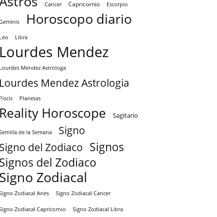
Astros
Capricornio
Cancer
Escorpio
Horoscopo diario
Geminis
Leo
Libra
Lourdes Mendez
Lourdes Mendez Astrologa
Lourdes Mendez Astrologia
Piscis
Planetas
Reality Horoscope
Sagitario
Signo
Semilla de la Semana
Signos
Signo del Zodiaco
Signos del Zodiaco
Signo Zodiacal
Signo Zodiacal Aries
Signo Zodiacal Cancer
Signo Zodiacal Capricornio
Signo Zodiacal Libra