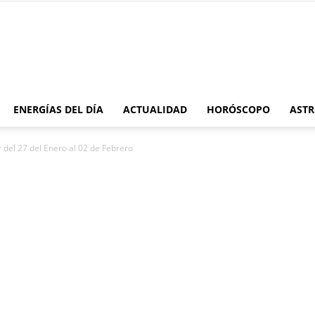
Moonmentum
ENERGÍAS DEL DÍA
ACTUALIDAD
HORÓSCOPO
ASTR
 del 27 del Enero al 02 de Febrero