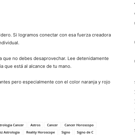
idero. Si logramos conectar con esa fuerza creadora
dividual.
ca que no debes desaprovechar. Lee detenidamente
a que está al alcance de tu mano.
ntes pero especialmente con el color naranja y rojo
trologia Cancer
Astros
Cancer
Cancer Horoscopo
z Astrologia
Reality Horoscope
Signo
Signo de C