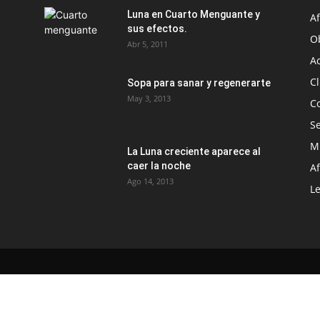
Luna en Cuarto Menguante y
Af
sus efectos.
O
Abr 5, 2011
A
Cl
Sopa para sanar y regenerarte
May 3, 2013
C
S
M
La Luna creciente aparece al
caer la noche
A
Ago 14, 2013
L