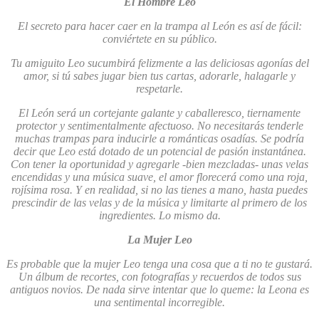
El Hombre Leo
El secreto para hacer caer en la trampa al León es así de fácil:
conviértete en su público.
Tu amiguito Leo sucumbirá felizmente a las deliciosas agonías del
amor, si tú sabes jugar bien tus cartas, adorarle, halagarle y
respetarle.
El León será un cortejante galante y caballeresco, tiernamente
protector y sentimentalmente afectuoso. No necesitarás tenderle
muchas trampas para inducirle a románticas osadías. Se podría
decir que Leo está dotado de un potencial de pasión instantánea.
Con tener la oportunidad y agregarle -bien mezcladas- unas velas
encendidas y una música suave, el amor florecerá como una roja,
rojísima rosa. Y en realidad, si no las tienes a mano, hasta puedes
prescindir de las velas y de la música y limitarte al primero de los
ingredientes. Lo mismo da.
La Mujer Leo
Es probable que la mujer Leo tenga una cosa que a ti no te gustará.
Un álbum de recortes, con fotografías y recuerdos de todos sus
antiguos novios. De nada sirve intentar que lo queme: la Leona es
una sentimental incorregible.