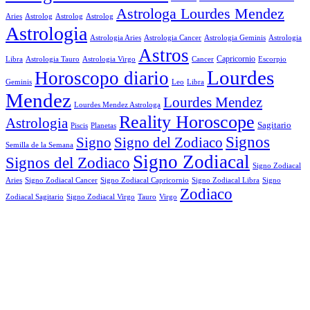
Astrologa Lourdes Mendez
Aries
Astrolog
Astrolog
Astrolog
Astrologia
Astrologia Aries
Astrologia Cancer
Astrologia Geminis
Astrologia
Astros
Astrologia Tauro
Astrologia Virgo
Cancer
Capricornio
Escorpio
Libra
Lourdes
Horoscopo diario
Geminis
Leo
Libra
Mendez
Lourdes Mendez
Lourdes Mendez Astrologa
Reality Horoscope
Astrologia
Sagitario
Piscis
Planetas
Signos
Signo
Signo del Zodiaco
Semilla de la Semana
Signo Zodiacal
Signos del Zodiaco
Signo Zodiacal
Aries
Signo Zodiacal Capricornio
Signo Zodiacal Cancer
Signo Zodiacal Libra
Signo
Zodiaco
Signo Zodiacal Virgo
Tauro
Virgo
Zodiacal Sagitario