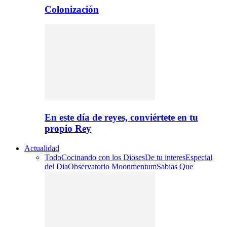
Colonización
En este día de reyes, conviértete en tu
propio Rey
Actualidad
Todo
Cocinando con los Dioses
De tu interes
Especial
del Dia
Observatorio Moonmentum
Sabias Que