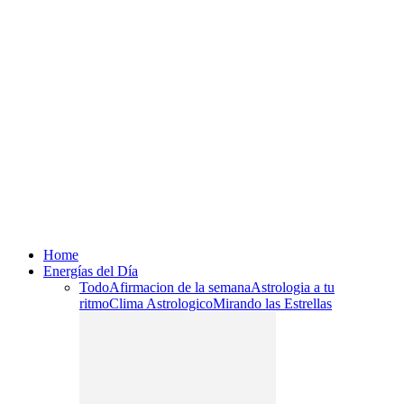
Home
Energías del Día
Todo
Afirmacion de la semana
Astrologia a tu
ritmo
Clima Astrologico
Mirando las Estrellas