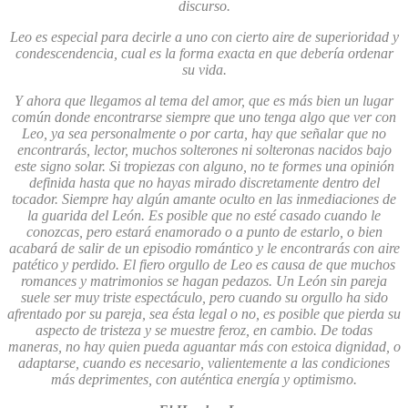
discurso.
Leo es especial para decirle a uno con cierto aire de superioridad y
condescendencia, cual es la forma exacta en que debería ordenar
su vida.
Y ahora que llegamos al tema del amor, que es más bien un lugar
común donde encontrarse siempre que uno tenga algo que ver con
Leo, ya sea personalmente o por carta, hay que señalar que no
encontrarás, lector, muchos solterones ni solteronas nacidos bajo
este signo solar. Si tropiezas con alguno, no te formes una opinión
definida hasta que no hayas mirado discretamente dentro del
tocador. Siempre hay algún amante oculto en las inmediaciones de
la guarida del León. Es posible que no esté casado cuando le
conozcas, pero estará enamorado o a punto de estarlo, o bien
acabará de salir de un episodio romántico y le encontrarás con aire
patético y perdido. El fiero orgullo de Leo es causa de que muchos
romances y matrimonios se hagan pedazos. Un León sin pareja
suele ser muy triste espectáculo, pero cuando su orgullo ha sido
afrentado por su pareja, sea ésta legal o no, es posible que pierda su
aspecto de tristeza y se muestre feroz, en cambio. De todas
maneras, no hay quien pueda aguantar más con estoica dignidad, o
adaptarse, cuando es necesario, valientemente a las condiciones
más deprimentes, con auténtica energía y optimismo.