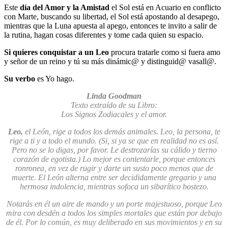
Este
día del Amor y la Amistad
el Sol está en Acuario en conflicto
con Marte, buscando su libertad, el Sol está apostando al desapego,
mientras que la Luna apuesta al apego, entonces te invito a salir de
la rutina, hagan cosas diferentes y tome cada quien su espacio.
Si quieres conquistar a un Leo
procura tratarle como si fuera amo
y señor de un reino y tú su más dinámic@ y distinguid@ vasall@.
Su verbo
es Yo hago.
Linda Goodman
Texto extraído de su Libro:
Los Signos Zodiacales y el amor.
Leo,
el León, rige a todos los demás animales. Leo, la persona, te
rige a ti y a todo el mundo. (Si, si ya se que en realidad no es así.
Pero no se lo digas, por favor. Le destrozarías su cálido y tierno
corazón de egotista.) Lo mejor es contentarle, porque entonces
ronronea, en vez de rugir y darte un susto poco menos que de
muerte. El León alterna entre ser decididamente gregario y una
hermosa indolencia, mientras sofoca un sibarítico bostezo.
Notarás en él un aire de mando y un porte majestuoso, porque Leo
mira con desdén a todos los simples mortales que están por debajo
de él. Por lo común, es muy deliberado en sus movimientos y en su