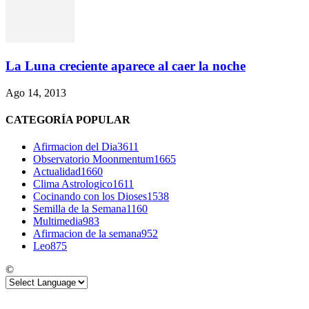
La Luna creciente aparece al caer la noche
Ago 14, 2013
CATEGORÍA POPULAR
Afirmacion del Dia
3611
Observatorio Moonmentum
1665
Actualidad
1660
Clima Astrologico
1611
Cocinando con los Dioses
1538
Semilla de la Semana
1160
Multimedia
983
Afirmacion de la semana
952
Leo
875
©