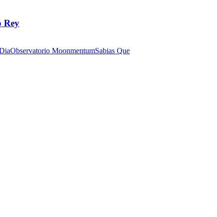
o Rey
 Dia
Observatorio Moonmentum
Sabias Que