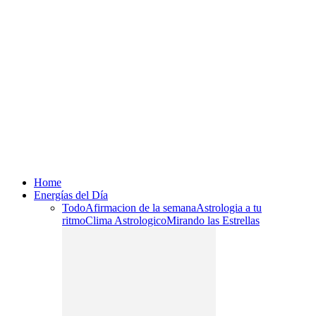
Home
Energías del Día
Todo
Afirmacion de la semana
Astrologia a tu
ritmo
Clima Astrologico
Mirando las Estrellas