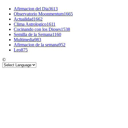
Afirmacion del Dia
3613
Observatorio Moonmentum
1665
Actualidad
1662
Clima Astrologico
1611
Cocinando con los Dioses
1538
Semilla de la Semana
1160
Multimedia
983
Afirmacion de la semana
952
Leo
875
©