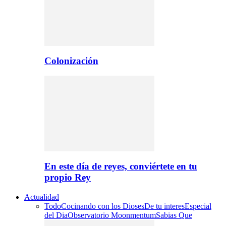
Colonización
En este día de reyes, conviértete en tu
propio Rey
Actualidad
Todo
Cocinando con los Dioses
De tu interes
Especial
del Dia
Observatorio Moonmentum
Sabias Que