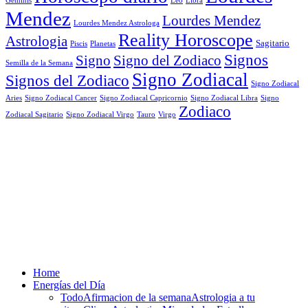
Geminis
Leo
Libra
Mendez
Lourdes Mendez
Lourdes Mendez Astrologa
Reality Horoscope
Astrologia
Sagitario
Piscis
Planetas
Signos
Signo
Signo del Zodiaco
Semilla de la Semana
Signo Zodiacal
Signos del Zodiaco
Signo Zodiacal
Aries
Signo Zodiacal Capricornio
Signo Zodiacal Cancer
Signo Zodiacal Libra
Signo
Zodiaco
Signo Zodiacal Virgo
Tauro
Virgo
Zodiacal Sagitario
Home
Energías del Día
Todo
Afirmacion de la semana
Astrologia a tu