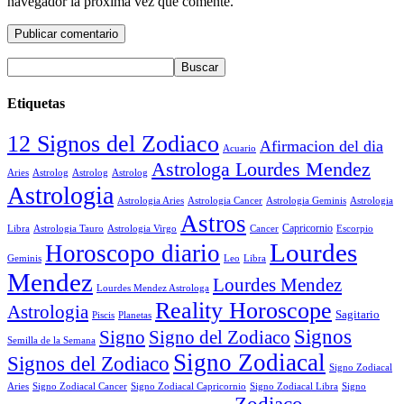
navegador la próxima vez que comente.
Etiquetas
12 Signos del Zodiaco
Afirmacion del dia
Acuario
Astrologa Lourdes Mendez
Aries
Astrolog
Astrolog
Astrolog
Astrologia
Astrologia Aries
Astrologia Cancer
Astrologia Geminis
Astrologia
Astros
Astrologia Tauro
Astrologia Virgo
Cancer
Capricornio
Escorpio
Libra
Lourdes
Horoscopo diario
Geminis
Leo
Libra
Mendez
Lourdes Mendez
Lourdes Mendez Astrologa
Reality Horoscope
Astrologia
Sagitario
Piscis
Planetas
Signos
Signo
Signo del Zodiaco
Semilla de la Semana
Signo Zodiacal
Signos del Zodiaco
Signo Zodiacal
Aries
Signo Zodiacal Capricornio
Signo Zodiacal Cancer
Signo Zodiacal Libra
Signo