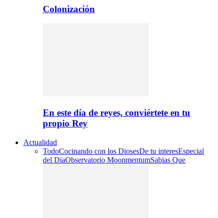
Colonización
En este día de reyes, conviértete en tu
propio Rey
Actualidad
Todo
Cocinando con los Dioses
De tu interes
Especial
del Dia
Observatorio Moonmentum
Sabias Que