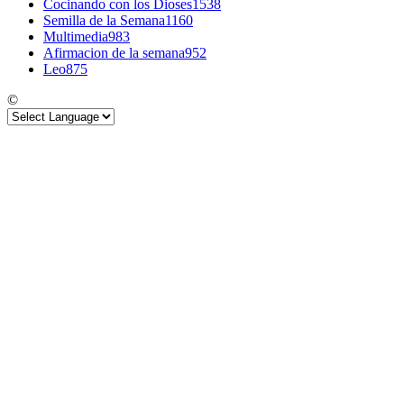
Cocinando con los Dioses
1538
Semilla de la Semana
1160
Multimedia
983
Afirmacion de la semana
952
Leo
875
©