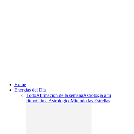
Home
Energías del Día
Todo
Afirmacion de la semana
Astrologia a tu
ritmo
Clima Astrologico
Mirando las Estrellas