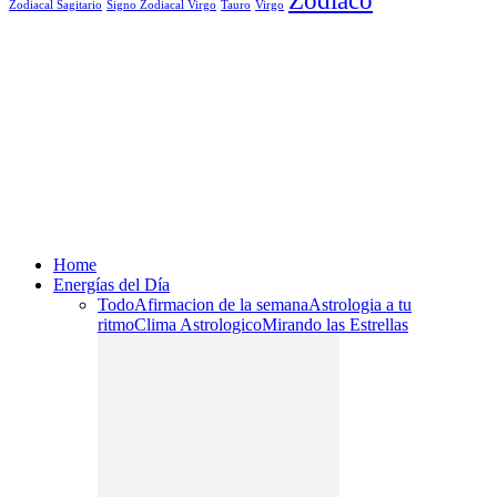
Zodiaco
Signo Zodiacal Virgo
Tauro
Virgo
Zodiacal Sagitario
Home
Energías del Día
Todo
Afirmacion de la semana
Astrologia a tu
ritmo
Clima Astrologico
Mirando las Estrellas