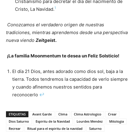
Cristianismo para decretar el día del nacimiento de
1
Cristo, La Navidad.
Conozcamos el verdadero origen de nuestras
tradiciones, mientras aprendemos desde una perspectiva
nueva viendo
Zeitgeis
t.
¡La familia Moonmentum te desea un Feliz Solsticio!
El día 21 Dios, antes adorado como dios sol, baja a la
tierra. Todos tendremos la capacidad de verlo siempre
y cuando afinemos nuestros sentidos para
reconocerlo
↩
ETIQUETAS
Avant Garde
Clima
Clima Astrologico
Crear
Dios Saturno
Espiritu de la Navidad
Lourdes Mendez
Mitologia
Recrear
Ritual para el espiritu de la navidad
Saturno