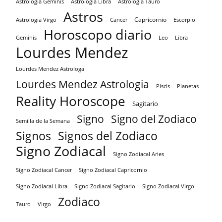
Astrologia Tauro
Astrologia Geminis
Astrologia Libra
Astros
Capricornio
Astrologia Virgo
Cancer
Escorpio
Horoscopo diario
Geminis
Leo
Libra
Lourdes Mendez
Lourdes Mendez Astrologa
Lourdes Mendez Astrologia
Piscis
Planetas
Reality Horoscope
Sagitario
Signo
Signo del Zodiaco
Semilla de la Semana
Signos
Signos del Zodiaco
Signo Zodiacal
Signo Zodiacal Aries
Signo Zodiacal Capricornio
Signo Zodiacal Cancer
Signo Zodiacal Virgo
Signo Zodiacal Libra
Signo Zodiacal Sagitario
Zodiaco
Tauro
Virgo