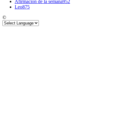
Afirmacion de la semana
952
Leo
875
©