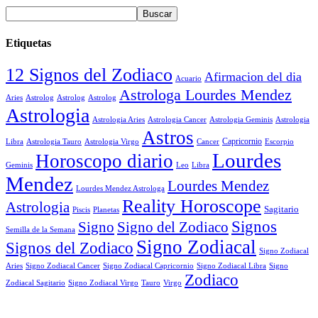
Etiquetas
12 Signos del Zodiaco
Afirmacion del dia
Acuario
Astrologa Lourdes Mendez
Aries
Astrolog
Astrolog
Astrolog
Astrologia
Astrologia Aries
Astrologia Cancer
Astrologia Geminis
Astrologia
Astros
Astrologia Tauro
Astrologia Virgo
Cancer
Capricornio
Escorpio
Libra
Lourdes
Horoscopo diario
Geminis
Leo
Libra
Mendez
Lourdes Mendez
Lourdes Mendez Astrologa
Reality Horoscope
Astrologia
Sagitario
Piscis
Planetas
Signos
Signo
Signo del Zodiaco
Semilla de la Semana
Signo Zodiacal
Signos del Zodiaco
Signo Zodiacal
Aries
Signo Zodiacal Capricornio
Signo Zodiacal Cancer
Signo Zodiacal Libra
Signo
Zodiaco
Signo Zodiacal Virgo
Tauro
Virgo
Zodiacal Sagitario