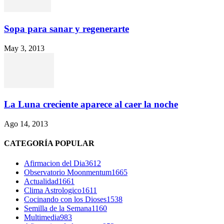
Sopa para sanar y regenerarte
May 3, 2013
La Luna creciente aparece al caer la noche
Ago 14, 2013
CATEGORÍA POPULAR
Afirmacion del Dia
3612
Observatorio Moonmentum
1665
Actualidad
1661
Clima Astrologico
1611
Cocinando con los Dioses
1538
Semilla de la Semana
1160
Multimedia
983