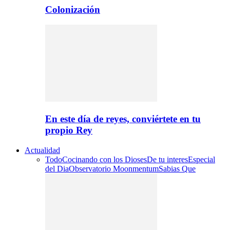
Colonización
En este día de reyes, conviértete en tu
propio Rey
Actualidad
Todo
Cocinando con los Dioses
De tu interes
Especial
del Dia
Observatorio Moonmentum
Sabias Que