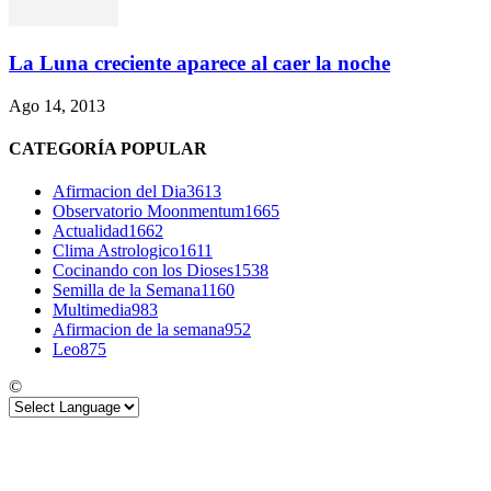
La Luna creciente aparece al caer la noche
Ago 14, 2013
CATEGORÍA POPULAR
Afirmacion del Dia
3613
Observatorio Moonmentum
1665
Actualidad
1662
Clima Astrologico
1611
Cocinando con los Dioses
1538
Semilla de la Semana
1160
Multimedia
983
Afirmacion de la semana
952
Leo
875
©