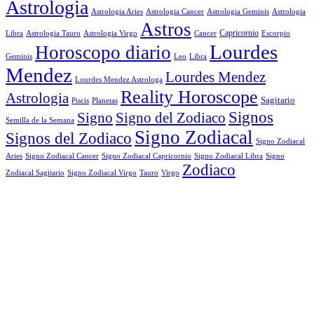
Astrologia
Astrologia Aries
Astrologia Cancer
Astrologia Geminis
Astrologia
Astros
Astrologia Tauro
Astrologia Virgo
Cancer
Capricornio
Escorpio
Libra
Lourdes
Horoscopo diario
Geminis
Leo
Libra
Mendez
Lourdes Mendez
Lourdes Mendez Astrologa
Reality Horoscope
Astrologia
Sagitario
Piscis
Planetas
Signos
Signo
Signo del Zodiaco
Semilla de la Semana
Signo Zodiacal
Signos del Zodiaco
Signo Zodiacal
Aries
Signo Zodiacal Capricornio
Signo Zodiacal Cancer
Signo Zodiacal Libra
Signo
Zodiaco
Signo Zodiacal Virgo
Tauro
Virgo
Zodiacal Sagitario