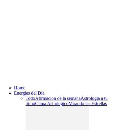
Home
Energías del Día
Todo
Afirmacion de la semana
Astrologia a tu
ritmo
Clima Astrologico
Mirando las Estrellas