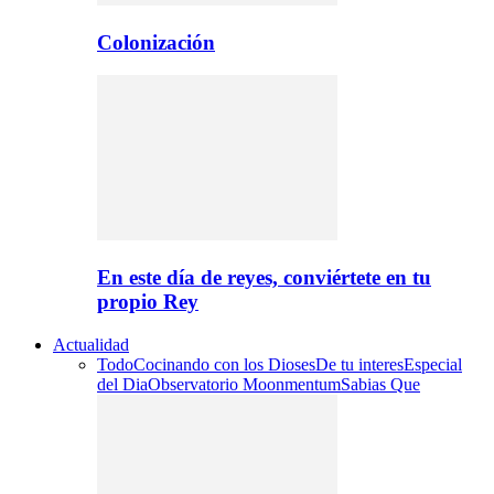
Colonización
En este día de reyes, conviértete en tu
propio Rey
Actualidad
Todo
Cocinando con los Dioses
De tu interes
Especial
del Dia
Observatorio Moonmentum
Sabias Que