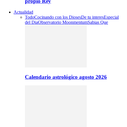
propio Rey
Actualidad
Todo
Cocinando con los Dioses
De tu interes
Especial
del Dia
Observatorio Moonmentum
Sabias Que
Calendario astrológico agosto 2026