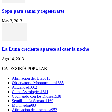
Sopa para sanar y regenerarte
May 3, 2013
La Luna creciente aparece al caer la noche
Ago 14, 2013
CATEGORÍA POPULAR
Afirmacion del Dia
3613
Observatorio Moonmentum
1665
Actualidad
1662
Clima Astrologico
1611
Cocinando con los Dioses
1538
Semilla de la Semana
1160
Multimedia
983
Afirmacion de la semana
952