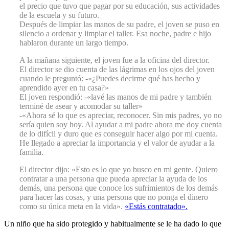
el precio que tuvo que pagar por su educación, sus actividades
de la escuela y su futuro.
Después de limpiar las manos de su padre, el joven se puso en
silencio a ordenar y limpiar el taller. Esa noche, padre e hijo
hablaron durante un largo tiempo.
A la mañana siguiente, el joven fue a la oficina del director.
El director se dio cuenta de las lágrimas en los ojos del joven
cuando le preguntó: -«¿Puedes decirme qué has hecho y
aprendido ayer en tu casa?»
El joven respondió: -«lavé las manos de mi padre y también
terminé de asear y acomodar su taller»
-«Ahora sé lo que es apreciar, reconocer. Sin mis padres, yo no
sería quien soy hoy. Al ayudar a mi padre ahora me doy cuenta
de lo difícil y duro que es conseguir hacer algo por mi cuenta.
He llegado a apreciar la importancia y el valor de ayudar a la
familia.
El director dijo: «Esto es lo que yo busco en mi gente. Quiero
contratar a una persona que pueda apreciar la ayuda de los
demás, una persona que conoce los sufrimientos de los demás
para hacer las cosas, y una persona que no ponga el dinero
como su única meta en la vida».
«Estás contratado».
Un niño que ha sido protegido y habitualmente se le ha dado lo que