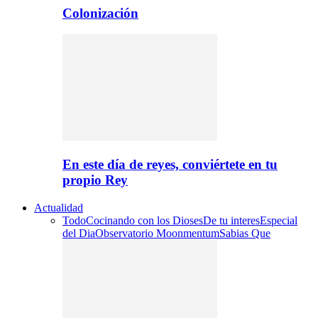
Colonización
En este día de reyes, conviértete en tu
propio Rey
Actualidad
Todo
Cocinando con los Dioses
De tu interes
Especial
del Dia
Observatorio Moonmentum
Sabias Que