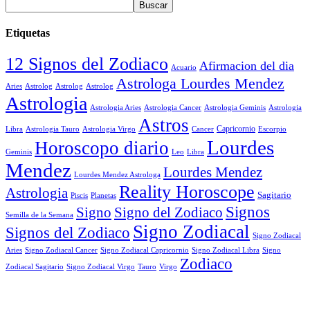
Etiquetas
12 Signos del Zodiaco
Afirmacion del dia
Acuario
Astrologa Lourdes Mendez
Aries
Astrolog
Astrolog
Astrolog
Astrologia
Astrologia Aries
Astrologia Cancer
Astrologia Geminis
Astrologia
Astros
Astrologia Tauro
Astrologia Virgo
Cancer
Capricornio
Escorpio
Libra
Lourdes
Horoscopo diario
Geminis
Leo
Libra
Mendez
Lourdes Mendez
Lourdes Mendez Astrologa
Reality Horoscope
Astrologia
Sagitario
Piscis
Planetas
Signos
Signo
Signo del Zodiaco
Semilla de la Semana
Signo Zodiacal
Signos del Zodiaco
Signo Zodiacal
Aries
Signo Zodiacal Capricornio
Signo Zodiacal Cancer
Signo Zodiacal Libra
Signo
Zodiaco
Signo Zodiacal Virgo
Tauro
Virgo
Zodiacal Sagitario