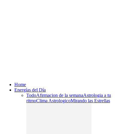
Home
Energías del Día
Todo
Afirmacion de la semana
Astrologia a tu
ritmo
Clima Astrologico
Mirando las Estrellas