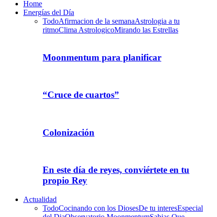
Home
Energías del Día
Todo
Afirmacion de la semana
Astrologia a tu
ritmo
Clima Astrologico
Mirando las Estrellas
Moonmentum para planificar
“Cruce de cuartos”
Colonización
En este día de reyes, conviértete en tu
propio Rey
Actualidad
Todo
Cocinando con los Dioses
De tu interes
Especial
del Dia
Observatorio Moonmentum
Sabias Que