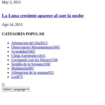
May 3, 2013
La Luna creciente aparece al caer la noche
Ago 14, 2013
CATEGORÍA POPULAR
Afirmacion del Dia
3613
Observatorio Moonmentum
1665
Actualidad
1662
Clima Astrologico
1611
Cocinando con los Dioses
1538
Semilla de la Semana
1160
Multimedia
983
Afirmacion de la semana
952
Leo
875
©