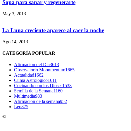
Sopa para sanar y regenerarte
May 3, 2013
La Luna creciente aparece al caer la noche
Ago 14, 2013
CATEGORÍA POPULAR
Afirmacion del Dia
3613
Observatorio Moonmentum
1665
Actualidad
1662
Clima Astrologico
1611
Cocinando con los Dioses
1538
Semilla de la Semana
1160
Multimedia
983
Afirmacion de la semana
952
Leo
875
©