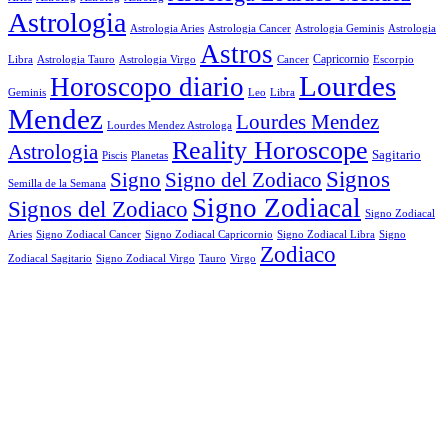
Astrologia
Astrologia Aries
Astrologia Cancer
Astrologia Geminis
Astrologia
Astros
Astrologia Tauro
Astrologia Virgo
Cancer
Capricornio
Escorpio
Libra
Lourdes
Horoscopo diario
Geminis
Leo
Libra
Mendez
Lourdes Mendez
Lourdes Mendez Astrologa
Reality Horoscope
Astrologia
Sagitario
Piscis
Planetas
Signos
Signo
Signo del Zodiaco
Semilla de la Semana
Signo Zodiacal
Signos del Zodiaco
Signo Zodiacal
Aries
Signo Zodiacal Capricornio
Signo Zodiacal Cancer
Signo Zodiacal Libra
Signo
Zodiaco
Signo Zodiacal Virgo
Tauro
Virgo
Zodiacal Sagitario