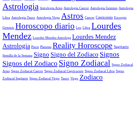
Astrologia
Astrologia Aries
Astrologia Cancer
Astrologia Geminis
Astrologia
Astros
Astrologia Tauro
Astrologia Virgo
Cancer
Capricornio
Escorpio
Libra
Lourdes
Horoscopo diario
Geminis
Leo
Libra
Mendez
Lourdes Mendez
Lourdes Mendez Astrologa
Reality Horoscope
Astrologia
Sagitario
Piscis
Planetas
Signos
Signo
Signo del Zodiaco
Semilla de la Semana
Signo Zodiacal
Signos del Zodiaco
Signo Zodiacal
Aries
Signo Zodiacal Capricornio
Signo Zodiacal Cancer
Signo Zodiacal Libra
Signo
Zodiaco
Signo Zodiacal Virgo
Tauro
Virgo
Zodiacal Sagitario