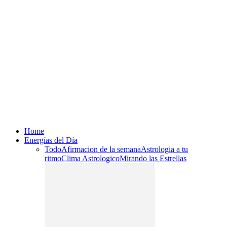
Home
Energías del Día
Todo
Afirmacion de la semana
Astrologia a tu
ritmo
Clima Astrologico
Mirando las Estrellas