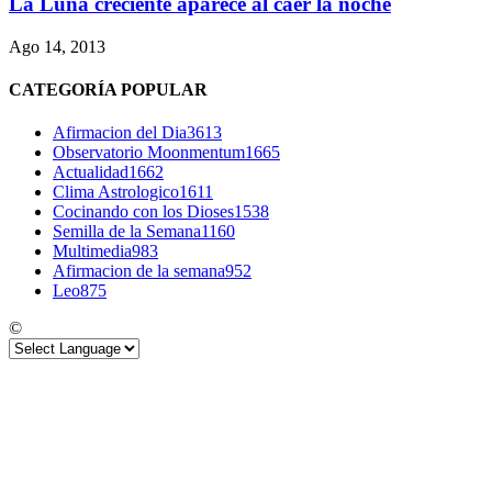
La Luna creciente aparece al caer la noche
Ago 14, 2013
CATEGORÍA POPULAR
Afirmacion del Dia
3613
Observatorio Moonmentum
1665
Actualidad
1662
Clima Astrologico
1611
Cocinando con los Dioses
1538
Semilla de la Semana
1160
Multimedia
983
Afirmacion de la semana
952
Leo
875
©