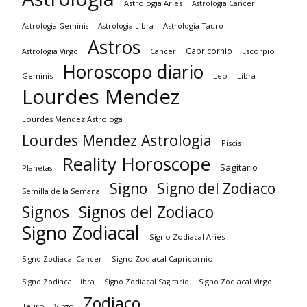
Astrologia Aries
Astrologia Cancer
Astrologia Tauro
Astrologia Geminis
Astrologia Libra
Astros
Capricornio
Astrologia Virgo
Cancer
Escorpio
Horoscopo diario
Geminis
Leo
Libra
Lourdes Mendez
Lourdes Mendez Astrologa
Lourdes Mendez Astrologia
Piscis
Reality Horoscope
Sagitario
Planetas
Signo
Signo del Zodiaco
Semilla de la Semana
Signos
Signos del Zodiaco
Signo Zodiacal
Signo Zodiacal Aries
Signo Zodiacal Capricornio
Signo Zodiacal Cancer
Signo Zodiacal Virgo
Signo Zodiacal Libra
Signo Zodiacal Sagitario
Zodiaco
Tauro
Virgo