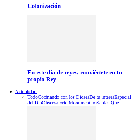
Colonización
En este día de reyes, conviértete en tu
propio Rey
Actualidad
Todo
Cocinando con los Dioses
De tu interes
Especial
del Dia
Observatorio Moonmentum
Sabias Que