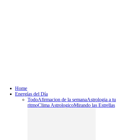
Home
Energías del Día
Todo
Afirmacion de la semana
Astrologia a tu
ritmo
Clima Astrologico
Mirando las Estrellas