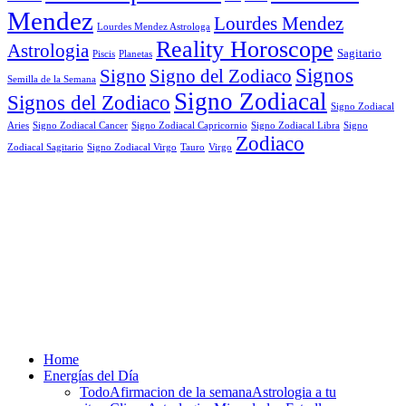
Mendez
Lourdes Mendez
Lourdes Mendez Astrologa
Reality Horoscope
Astrologia
Sagitario
Piscis
Planetas
Signos
Signo
Signo del Zodiaco
Semilla de la Semana
Signo Zodiacal
Signos del Zodiaco
Signo Zodiacal
Aries
Signo Zodiacal Capricornio
Signo Zodiacal Cancer
Signo Zodiacal Libra
Signo
Zodiaco
Signo Zodiacal Virgo
Tauro
Virgo
Zodiacal Sagitario
Home
Energías del Día
Todo
Afirmacion de la semana
Astrologia a tu