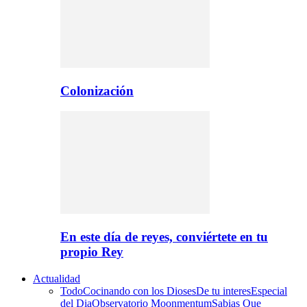
Colonización
En este día de reyes, conviértete en tu
propio Rey
Actualidad
Todo
Cocinando con los Dioses
De tu interes
Especial
del Dia
Observatorio Moonmentum
Sabias Que