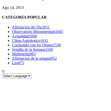
Ago 14, 2013
CATEGORÍA POPULAR
Afirmacion del Dia
3611
Observatorio Moonmentum
1665
Actualidad
1660
Clima Astrologico
1611
Cocinando con los Dioses
1538
Semilla de la Semana
1160
Multimedia
983
Afirmacion de la semana
952
Leo
875
©