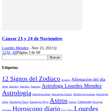
Cáncer 23 y 24 de Noviembre
Lourdes Mendez
-
Nov 23, 2013
0
1
2
3
4
...
69
Página 3 de 69
Etiquetas
12 Signos del Zodiaco
Afirmacion del dia
Acuario
Astrologa Lourdes Mendez
Aries
Astrolog
Astrolog
Astrolog
Astrologia
Astrologia Aries
Astrologia Cancer
Astrologia Geminis
Astrologia
Astros
Astrologia Tauro
Astrologia Virgo
Cancer
Capricornio
Escorpio
Libra
Lourdes
Horoscopo diario
Geminis
Leo
Libra