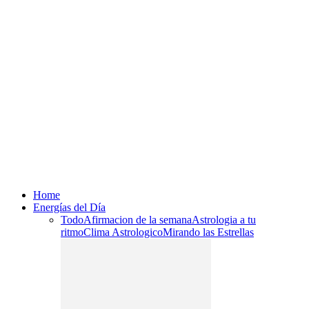
Home
Energías del Día
Todo
Afirmacion de la semana
Astrologia a tu
ritmo
Clima Astrologico
Mirando las Estrellas