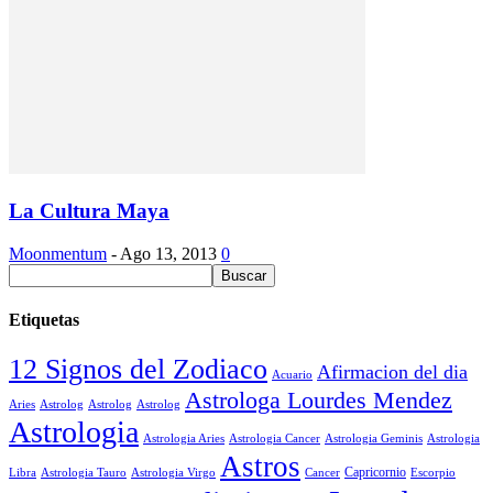
La Cultura Maya
Moonmentum
-
Ago 13, 2013
0
Etiquetas
12 Signos del Zodiaco
Afirmacion del dia
Acuario
Astrologa Lourdes Mendez
Aries
Astrolog
Astrolog
Astrolog
Astrologia
Astrologia Aries
Astrologia Cancer
Astrologia Geminis
Astrologia
Astros
Astrologia Tauro
Astrologia Virgo
Cancer
Capricornio
Escorpio
Libra