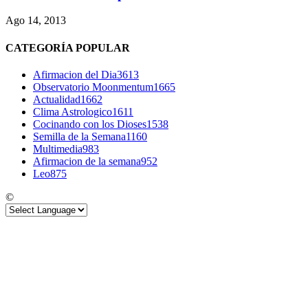
Ago 14, 2013
CATEGORÍA POPULAR
Afirmacion del Dia
3613
Observatorio Moonmentum
1665
Actualidad
1662
Clima Astrologico
1611
Cocinando con los Dioses
1538
Semilla de la Semana
1160
Multimedia
983
Afirmacion de la semana
952
Leo
875
©