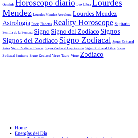
Lourdes
Horoscopo diario
Geminis
Leo
Libra
Mendez
Lourdes Mendez
Lourdes Mendez Astrologa
Reality Horoscope
Astrologia
Sagitario
Piscis
Planetas
Signos
Signo
Signo del Zodiaco
Semilla de la Semana
Signo Zodiacal
Signos del Zodiaco
Signo Zodiacal
Aries
Signo Zodiacal Capricornio
Signo Zodiacal Cancer
Signo Zodiacal Libra
Signo
Zodiaco
Signo Zodiacal Virgo
Tauro
Virgo
Zodiacal Sagitario
Home
Energías del Día