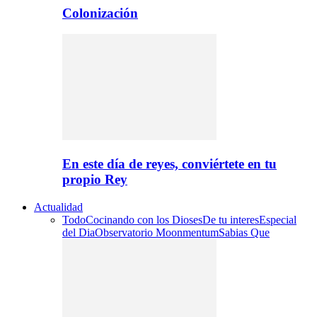
Colonización
En este día de reyes, conviértete en tu
propio Rey
Actualidad
Todo
Cocinando con los Dioses
De tu interes
Especial
del Dia
Observatorio Moonmentum
Sabias Que