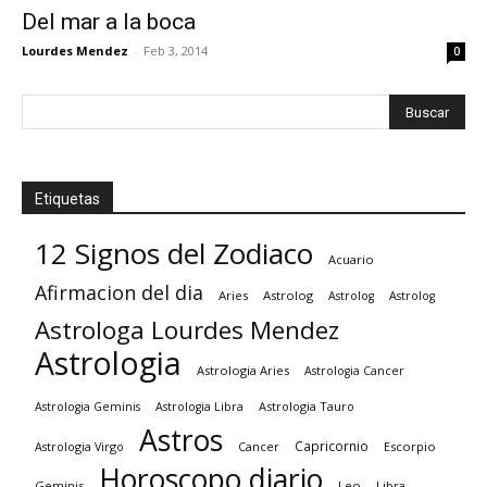
Del mar a la boca
Lourdes Mendez
-
Feb 3, 2014
0
Etiquetas
12 Signos del Zodiaco
Acuario
Afirmacion del dia
Aries
Astrolog
Astrolog
Astrolog
Astrologa Lourdes Mendez
Astrologia
Astrologia Aries
Astrologia Cancer
Astrologia Tauro
Astrologia Geminis
Astrologia Libra
Astros
Capricornio
Astrologia Virgo
Cancer
Escorpio
Horoscopo diario
Geminis
Leo
Libra