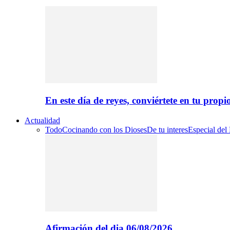
En este día de reyes, conviértete en tu propi
Actualidad
Todo
Cocinando con los Dioses
De tu interes
Especial del
Afirmación del dia 06/08/2026