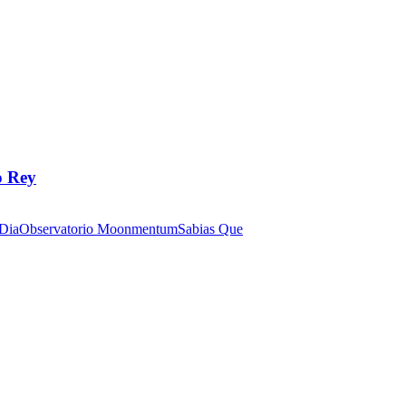
o Rey
 Dia
Observatorio Moonmentum
Sabias Que